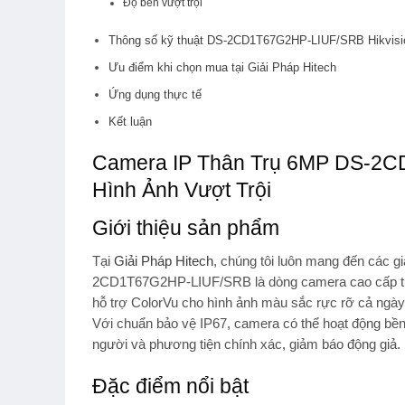
Độ bền vượt trội
Thông số kỹ thuật DS-2CD1T67G2HP-LIUF/SRB Hikvisi
Ưu điểm khi chọn mua tại Giải Pháp Hitech
Ứng dụng thực tế
Kết luận
Camera IP Thân Trụ 6MP DS-2C
Hình Ảnh Vượt Trội
Giới thiệu sản phẩm
Tại
Giải Pháp Hitech
, chúng tôi luôn mang đến các g
2CD1T67G2HP-LIUF/SRB
là dòng camera cao cấp từ
hỗ trợ
ColorVu
cho hình ảnh màu sắc rực rỡ cả ngày
Với chuẩn bảo vệ IP67, camera có thể hoạt động bền b
người và phương tiện chính xác, giảm báo động giả.
Đặc điểm nổi bật