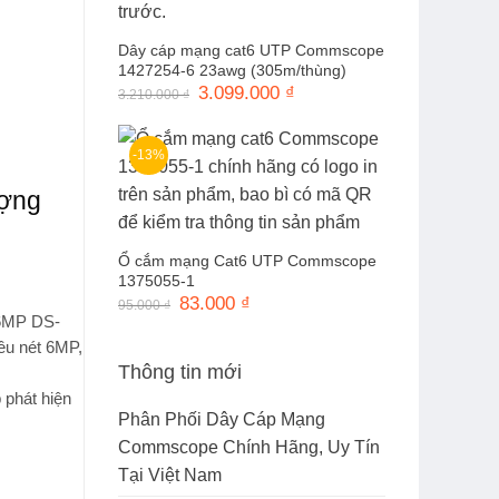
Dây cáp mạng cat6 UTP Commscope
1427254-6 23awg (305m/thùng)
Giá
3.099.000
₫
Giá
3.210.000
₫
gốc
hiện
là:
tại
3.210.000 ₫.
là:
3.099.000 ₫.
-13%
ượng
Ổ cắm mạng Cat6 UTP Commscope
1375055-1
Giá
83.000
₫
Giá
95.000
₫
gốc
hiện
 6MP DS-
là:
tại
iêu nét 6MP,
95.000 ₫.
là:
83.000 ₫.
Thông tin mới
 phát hiện
Phân Phối Dây Cáp Mạng
Commscope Chính Hãng, Uy Tín
Tại Việt Nam