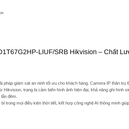
on
D1T67G2HP-LIUF/SRB Hikvision – Chất L
iải pháp giám sát an ninh tối ưu cho khách hàng.
Camera IP thân trụ
 Hikvision, trang bị cảm biến hình ảnh hiện đại, khả năng ghi hình s
 lẫn đêm.
ỉ trong mọi điều kiện thời tiết, kết hợp công nghệ AI thông minh giúp