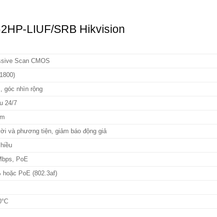
2HP-LIUF/SRB Hikvision
essive Scan CMOS
1800)
 góc nhìn rộng
u 24/7
0m
ời và phương tiện, giảm báo động giả
hiều
Mbps, PoE
hoặc PoE (802.3af)
0°C