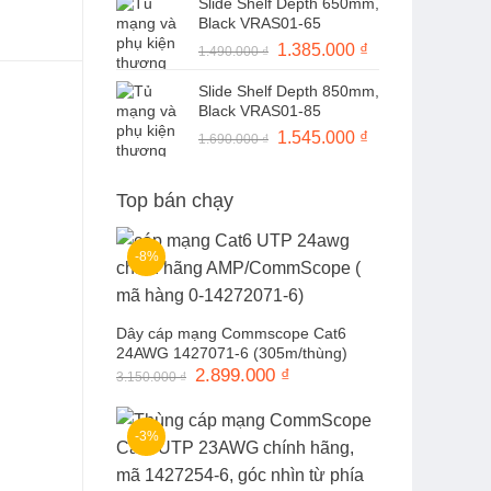
Slide Shelf Depth 650mm,
là:
tại
Black VRAS01-65
1.490.000 ₫.
là:
Giá
1.385.000
₫
Giá
1.490.000
₫
1.370.000 ₫.
gốc
hiện
Slide Shelf Depth 850mm,
là:
tại
Black VRAS01-85
1.490.000 ₫.
là:
Giá
1.545.000
₫
Giá
1.690.000
₫
1.385.000 ₫.
gốc
hiện
là:
tại
Top bán chạy
1.690.000 ₫.
là:
1.545.000 ₫.
-8%
Dây cáp mạng Commscope Cat6
24AWG 1427071-6 (305m/thùng)
Giá
2.899.000
₫
Giá
3.150.000
₫
gốc
hiện
là:
tại
3.150.000 ₫.
là:
2.899.000 ₫.
-3%