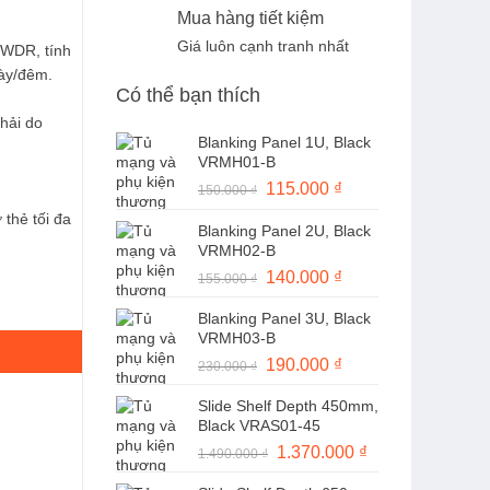
Mua hàng tiết kiệm
Giá luôn cạnh tranh nhất
 WDR, tính
ày/đêm.
Có thể bạn thích
phải do
Blanking Panel 1U, Black
VRMH01-B
Giá
115.000
₫
Giá
150.000
₫
gốc
hiện
 thẻ tối đa
Blanking Panel 2U, Black
là:
tại
VRMH02-B
150.000 ₫.
là:
Giá
140.000
₫
Giá
155.000
₫
115.000 ₫.
n số lượng
gốc
hiện
Blanking Panel 3U, Black
là:
tại
VRMH03-B
155.000 ₫.
là:
Giá
190.000
₫
Giá
230.000
₫
140.000 ₫.
gốc
hiện
Slide Shelf Depth 450mm,
là:
tại
Black VRAS01-45
230.000 ₫.
là:
Giá
1.370.000
₫
Giá
1.490.000
₫
190.000 ₫.
gốc
hiện