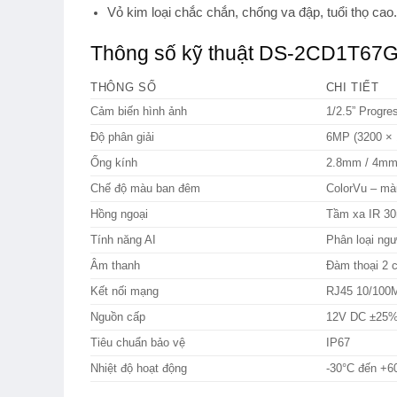
Vỏ kim loại chắc chắn, chống va đập, tuổi thọ cao.
Thông số kỹ thuật DS-2CD1T67G
THÔNG SỐ
CHI TIẾT
Cảm biến hình ảnh
1/2.5” Progr
Độ phân giải
6MP (3200 × 
Ống kính
2.8mm / 4mm,
Chế độ màu ban đêm
ColorVu – mà
Hồng ngoại
Tầm xa IR 3
Tính năng AI
Phân loại ngư
Âm thanh
Đàm thoại 2 c
Kết nối mạng
RJ45 10/100
Nguồn cấp
12V DC ±25% 
Tiêu chuẩn bảo vệ
IP67
Nhiệt độ hoạt động
-30°C đến +6