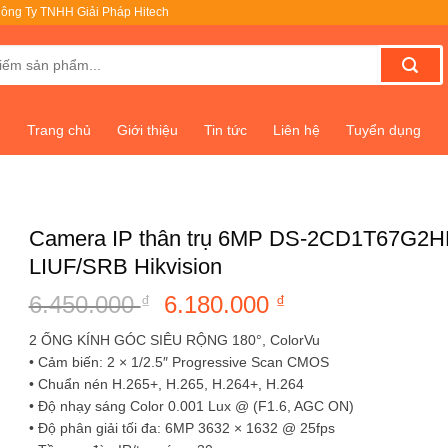
ông Ty TNHH Giải Pháp Hitech
Trang chủ
Giới thiệu
Tin tức
Liên hệ
Tuyển dụng
Camera IP thân trụ 6MP DS-2CD1T67G2H
LIUF/SRB Hikvision
6.450.000
Giá
6.180.000
Giá
₫
₫
gốc
hiện
2 ỐNG KÍNH GÓC SIÊU RỘNG 180°, ColorVu
là:
tại
• Cảm biến: 2 × 1/2.5″ Progressive Scan CMOS
6.450.000 ₫.
là:
• Chuẩn nén H.265+, H.265, H.264+, H.264
6.180.000 ₫.
• Độ nhạy sáng Color 0.001 Lux @ (F1.6, AGC ON)
• Độ phân giải tối đa: 6MP 3632 × 1632 @ 25fps