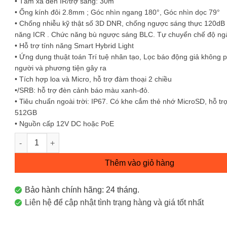
• Tầm xa đèn IR/trợ sáng: 30m
• Ống kính đôi 2.8mm ; Góc nhìn ngang 180°, Góc nhìn dọc 79°
• Chống nhiễu kỹ thật số 3D DNR, chống ngược sáng thực 120dB
năng ICR . Chức năng bù ngược sáng BLC. Tự chuyển chế độ ng
• Hỗ trợ tính năng Smart Hybrid Light
• Ứng dụng thuật toán Trí tuệ nhân tạo, Lọc báo động giả không 
người và phương tiện gây ra
• Tích hợp loa và Micro, hỗ trợ đàm thoại 2 chiều
•/SRB: hỗ trợ đèn cảnh báo màu xanh-đỏ.
• Tiêu chuẩn ngoài trời: IP67. Có khe cắm thẻ nhớ MicroSD, hỗ trợ
512GB
• Nguồn cấp 12V DC hoặc PoE
Camera IP thân trụ 6MP DS-2CD1T67G2HP-LIUF/SRB Hikvisio
Thêm vào giỏ hàng
Bảo hành chính hãng: 24 tháng.
Liên hệ để cập nhật tình trạng hàng và giá tốt nhất