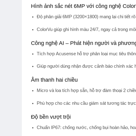
Hình ảnh sắc nét 6MP với công nghệ Colo
Độ phân giải
6MP (3200×1800)
mang lại chi tiết r
ColorVu
giúp ghi hình màu 24/7, ngay cả trong mô
Công nghệ AI – Phát hiện người và phương
Tích hợp
Acusense
hỗ trợ phân loại mục tiêu thô
Giúp người dùng nhận được cảnh báo chính xác hơn
Âm thanh hai chiều
Micro và loa tích hợp sẵn, hỗ trợ
đàm thoại 2 chiề
Phù hợp cho các nhu cầu giám sát tương tác trực 
Độ bền vượt trội
Chuẩn IP67
: chống nước, chống bụi hoàn hảo, hoạ