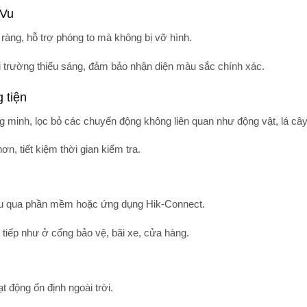
rVu
õ ràng, hỗ trợ phóng to mà không bị vỡ hình.
i trường thiếu sáng, đảm bảo nhận diện màu sắc chính xác.
 tiện
ng minh, lọc bỏ các chuyển động không liên quan như động vật, lá c
, tiết kiệm thời gian kiểm tra.
u
qua phần mềm hoặc ứng dụng Hik-Connect.
tiếp như ở cổng bảo vệ, bãi xe, cửa hàng.
t động ổn định ngoài trời.