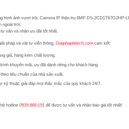
ng hình ảnh vượt trội,
Camera IP thân trụ 6MP DS-2CD1T67G2HP-L
 ngoài trời.
ư vấn và nhận ưu đãi tốt nhất.
iải pháp và vật tư viễn thông,
Giaiphaphitech.com
cam kết:
ng giả, hàng kém chất lượng.
trình khuyến mãi, ưu đãi dành riêng cho khách hàng.
theo tiêu chuẩn của nhà sản xuất.
ợ kỹ thuật, giải đáp mọi thắc mắc của quý khách 24/7.
 hệ hotline
0939 868 191
để được tư vấn và nhận báo giá tốt nhất!