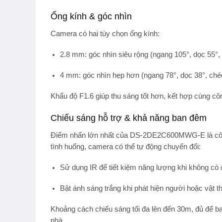
Ống kính & góc nhìn
Camera có hai tùy chọn ống kính:
2.8 mm
: góc nhìn siêu rộng (ngang 105°, dọc 55°,
4 mm
: góc nhìn hẹp hơn (ngang 78°, dọc 38°, ché
Khẩu độ
F1.6
giúp thu sáng tốt hơn, kết hợp cùng cô
Chiếu sáng hỗ trợ & khả năng ban đêm
Điểm nhấn lớn nhất của DS-2DE2C600MWG-E là c
tình huống, camera có thể tự động chuyển đổi:
Sử dụng
IR
để tiết kiệm năng lượng khi không có
Bật
ánh sáng trắng
khi phát hiện người hoặc vật 
Khoảng cách chiếu sáng tối đa lên đến
30m
, đủ để b
nhà.