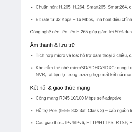
Chuẩn nén:
H.265, H.264, Smart265, Smart264
, 
Bit rate từ
32 Kbps – 16 Mbps
, linh hoạt điều chỉnh
Công nghệ nén tiên tiến H.265 giúp giảm tới 50% du
Âm thanh & lưu trữ
Tích hợp
micro và loa
: hỗ trợ đàm thoại 2 chiều,
Khe cắm thẻ nhớ microSD/SDHC/SDXC
: dung lư
NVR, rất tiện lợi trong trường hợp mất kết nối mạ
Kết nối & giao thức mạng
Cổng mạng
RJ45 10/100 Mbps self-adaptive
Hỗ trợ
PoE (IEEE 802.3af, Class 3)
– cấp nguồn tr
Các giao thức: IPv4/IPv6, HTTP/HTTPS, RTSP