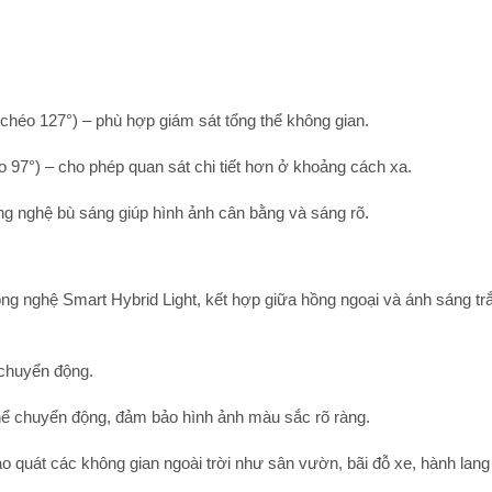
 chéo 127°) – phù hợp giám sát tổng thể không gian.
o 97°) – cho phép quan sát chi tiết hơn ở khoảng cách xa.
ng nghệ bù sáng giúp hình ảnh cân bằng và sáng rõ.
ông nghệ
Smart Hybrid Light
, kết hợp giữa hồng ngoại và ánh sáng tr
 chuyển động.
thể chuyển động, đảm bảo hình ảnh màu sắc rõ ràng.
ao quát các không gian ngoài trời như sân vườn, bãi đỗ xe, hành lan