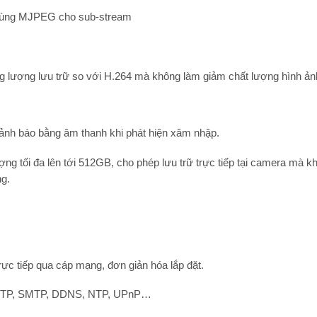
cùng MJPEG cho sub-stream
ng lượng lưu trữ so với H.264 mà không làm giảm chất lượng hình ản
 cảnh báo bằng âm thanh khi phát hiện xâm nhập.
ợng tối đa lên tới
512GB
, cho phép lưu trữ trực tiếp tại camera mà k
ng.
ực tiếp qua cáp mạng, đơn giản hóa lắp đặt.
, FTP, SMTP, DDNS, NTP, UPnP…