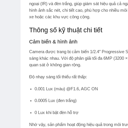
ngoại (IR) và đèn trắng, giúp giám sát hiệu quả cả n
hình ảnh sắc nét, chi tiết cao, phù hợp cho nhiều mô
xe hoặc các khu vực công cộng.
Thông số kỹ thuật chi tiết
Cảm biến & hình ảnh
Camera được trang bị
cảm biến 1/2.4″ Progressiv
sáng khác nhau. Với độ phân giải tối đa
6MP (3200 ×
quan sát ở không gian rộng.
Độ nhạy sáng tối thiểu rất thấp:
0.001 Lux
(màu) @F1.6, AGC ON
0.0005 Lux
(đen trắng)
0 Lux
khi bật đèn hỗ trợ
Nhờ vậy, sản phẩm hoạt động hiệu quả trong môi trườn