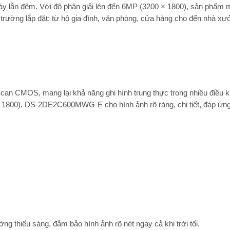
gày lẫn đêm. Với độ phân giải lên đến
6MP (3200 × 1800)
, sản phẩm 
i trường lắp đặt: từ hộ gia đình, văn phòng, cửa hàng cho đến nhà xưở
e Scan CMOS
, mang lại khả năng ghi hình trung thực trong nhiều điều 
 1800)
, DS-2DE2C600MWG-E cho hình ảnh rõ ràng, chi tiết, đáp ứn
g thiếu sáng, đảm bảo hình ảnh rõ nét ngay cả khi trời tối.