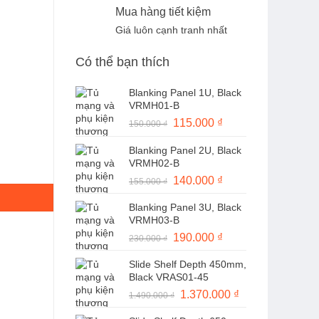
Mua hàng tiết kiệm
Giá luôn cạnh tranh nhất
Có thể bạn thích
Blanking Panel 1U, Black
VRMH01-B
Giá
115.000
₫
Giá
150.000
₫
gốc
hiện
Blanking Panel 2U, Black
là:
tại
-E số lượng
VRMH02-B
150.000 ₫.
là:
Giá
140.000
₫
Giá
155.000
₫
115.000 ₫.
gốc
hiện
Blanking Panel 3U, Black
là:
tại
VRMH03-B
155.000 ₫.
là:
Giá
190.000
₫
Giá
230.000
₫
140.000 ₫.
gốc
hiện
Slide Shelf Depth 450mm,
là:
tại
Black VRAS01-45
230.000 ₫.
là:
Giá
1.370.000
₫
Giá
1.490.000
₫
190.000 ₫.
gốc
hiện