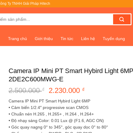
ông Ty TNHH Giải Pháp Hitech
Trang chủ
Giới thiệu
Tin tức
Liên hệ
Tuyển dụng
Camera IP Mini PT Smart Hybird Light 6M
2DE2C600MWG-E
2.500.000
Giá
2.230.000
Giá
₫
₫
gốc
hiện
Camera IP Mini PT Smart Hybird Light 6MP
là:
tại
• Cảm biến 1/2.4″ progressive scan CMOS
2.500.000 ₫.
là:
• Chuẩn nén H.265 , H.265+ , H.264 , H.264+
2.230.000 ₫.
• Độ nhạy sáng Color: 0.01 Lux @ (F1.6, AGC ON)
• Góc quay nagng 0° to 345°, góc quay dọc 0° to 80°