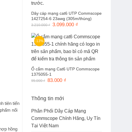
Dây cáp mạng cat6 UTP Commscope
1427254-6 23awg (305m/thùng)
Giá
3.099.000
₫
Giá
3.210.000
₫
gốc
hiện
là:
tại
3.210.000 ₫.
là:
3.099.000 ₫.
-13%
Ổ cắm mạng Cat6 UTP Commscope
1375055-1
Giá
83.000
₫
Giá
95.000
₫
gốc
hiện
là:
tại
95.000 ₫.
là:
83.000 ₫.
Thông tin mới
 tiên tiến
 phẩm nổi
Phân Phối Dây Cáp Mạng
Commscope Chính Hãng, Uy Tín
Tại Việt Nam
hợp hồng