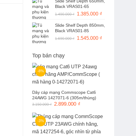
Slide Shelf Depth 650mm,
là:
tại
Black VRAS01-65
1.490.000 ₫.
là:
Giá
1.385.000
₫
Giá
1.490.000
₫
1.370.000 ₫.
gốc
hiện
Slide Shelf Depth 850mm,
là:
tại
Black VRAS01-85
1.490.000 ₫.
là:
Giá
1.545.000
₫
Giá
1.690.000
₫
1.385.000 ₫.
gốc
hiện
là:
tại
Top bán chạy
1.690.000 ₫.
là:
1.545.000 ₫.
-8%
Dây cáp mạng Commscope Cat6
24AWG 1427071-6 (305m/thùng)
Giá
2.899.000
₫
Giá
3.150.000
₫
gốc
hiện
là:
tại
3.150.000 ₫.
là:
2.899.000 ₫.
-3%