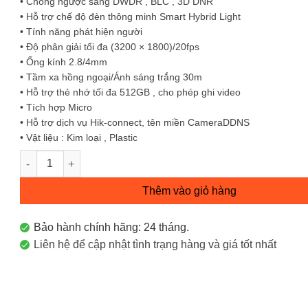
• Chống ngược sáng DWDR , BLC , 3D DNR
• Hỗ trợ chế độ đèn thông minh Smart Hybrid Light
• Tính năng phát hiện người
• Độ phân giải tối đa (3200 × 1800)/20fps
• Ống kính 2.8/4mm
• Tầm xa hồng ngoại/Ánh sáng trắng 30m
• Hỗ trợ thẻ nhớ tối đa 512GB , cho phép ghi video
• Tích hợp Micro
• Hỗ trợ dịch vụ Hik-connect, tên miền CameraDDNS
• Vật liệu : Kim loại , Plastic
Camera IP Mini PT Smart Hybird Light 6MP DS-2DE2C600MWG
Thêm vào giỏ hàng
Bảo hành chính hãng: 24 tháng.
Liên hệ để cập nhật tình trạng hàng và giá tốt nhất