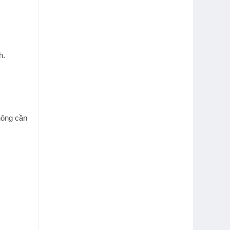
h.
hông cần