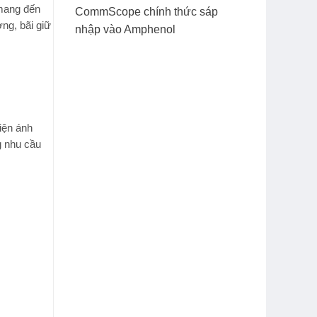
mang đến
CommScope chính thức sáp
ng, bãi giữ
nhập vào Amphenol
kiện ánh
g nhu cầu