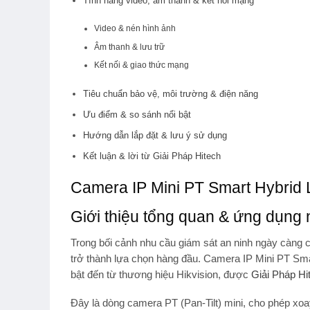
Tính năng video, âm thanh & kết nối mạng
Video & nén hình ảnh
Âm thanh & lưu trữ
Kết nối & giao thức mạng
Tiêu chuẩn bảo vệ, môi trường & điện năng
Ưu điểm & so sánh nổi bật
Hướng dẫn lắp đặt & lưu ý sử dụng
Kết luận & lời từ Giải Pháp Hitech
Camera IP Mini PT Smart Hybr
Giới thiệu tổng quan & ứng dụng 
Trong bối cảnh nhu cầu giám sát an ninh ngày càng c
trở thành lựa chọn hàng đầu.
Camera IP Mini PT S
bật đến từ thương hiệu Hikvision, được
Giải Pháp Hi
Đây là dòng camera
PT (Pan-Tilt)
mini, cho phép xoa