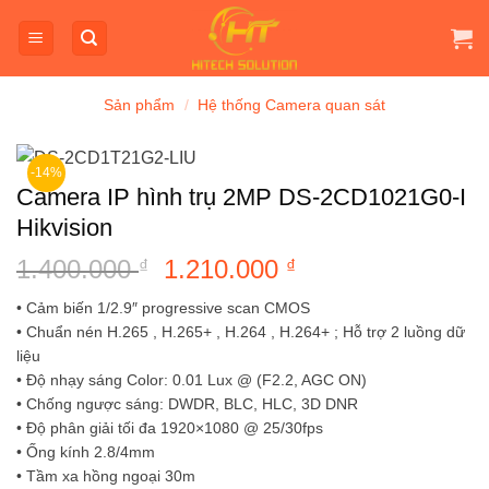
Bỏ
qua
nội
dung
Sản phẩm
/
Hệ thống Camera quan sát
-14%
Camera IP hình trụ 2MP DS-2CD1021G0-I
Hikvision
1.400.000
Giá
1.210.000
Giá
₫
₫
gốc
hiện
• Cảm biến 1/2.9″ progressive scan CMOS
là:
tại
• Chuẩn nén H.265 , H.265+ , H.264 , H.264+ ; Hỗ trợ 2 luồng dữ
1.400.000 ₫.
là:
liệu
1.210.000 ₫.
• Độ nhạy sáng Color: 0.01 Lux @ (F2.2, AGC ON)
• Chống ngược sáng: DWDR, BLC, HLC, 3D DNR
• Độ phân giải tối đa 1920×1080 @ 25/30fps
• Ống kính 2.8/4mm
• Tầm xa hồng ngoại 30m