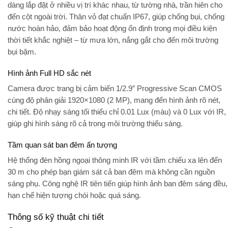
dàng lắp đặt ở nhiều vị trí khác nhau, từ tường nhà, trần hiên cho
đến cột ngoài trời. Thân vỏ đạt chuẩn
IP67
, giúp chống bụi, chống
nước hoàn hảo, đảm bảo hoạt động ổn định trong mọi điều kiện
thời tiết khắc nghiệt – từ mưa lớn, nắng gắt cho đến môi trường
bụi bặm.
Hình ảnh Full HD sắc nét
Camera được trang bị
cảm biến 1/2.9″ Progressive Scan CMOS
cùng độ phân giải
1920×1080
(2 MP), mang đến hình ảnh rõ nét,
chi tiết. Độ nhạy sáng tối thiểu chỉ
0.01 Lux
(màu) và
0 Lux với IR
,
giúp ghi hình sáng rõ cả trong môi trường thiếu sáng.
Tầm quan sát ban đêm ấn tượng
Hệ thống
đèn hồng ngoại thông minh IR
với tầm chiếu xa lên đến
30 m
cho phép bạn giám sát cả ban đêm mà không cần nguồn
sáng phụ. Công nghệ IR tiên tiến giúp hình ảnh ban đêm sáng đều,
hạn chế hiện tượng chói hoặc quá sáng.
Thông số kỹ thuật chi tiết