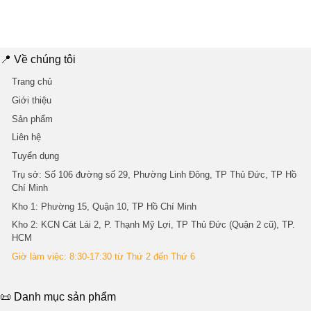
gốc
hiện
gốc
hiện
là:
tại
là:
tại
2.600.000 ₫.
là:
3.150.000 ₫.
là:
2.440.000 ₫.
2.900.0
📍 Về chúng tôi
Trang chủ
Giới thiệu
Sản phẩm
Liên hệ
Tuyển dụng
Trụ sở
: Số 106 đường số 29, Phường Linh Đông, TP Thủ Đức, TP Hồ
Chí Minh
Kho 1
: Phường 15, Quận 10, TP Hồ Chí Minh
Kho 2
: KCN Cát Lái 2, P. Thạnh Mỹ Lợi, TP Thủ Đức (Quận 2 cũ), TP.
HCM
Giờ làm việc: 8:30-17:30 từ Thứ 2 đến Thứ 6
📜 Danh mục sản phẩm