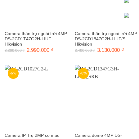
Camera thân trụ ngoài trời 4MP
Camera thân trụ ngoài trời 4MP
DS-2CD1T47G2H-LIUF
DS-2CD1B47G2H-LIUF/SL
Hikvision
Hikvision
Giá
2.990.000
₫
Giá
Giá
3.130.000
₫
Giá
3.300.000
₫
3.400.000
₫
gốc
hiện
gốc
hiện
là:
tại
là:
tại
3.300.000 ₫.
là:
3.400.000 ₫.
là:
2.990.000 ₫.
3.130.0
-6%
-8%
Camera IP Trụ 2MP có màu
Camera dome 4MP DS-