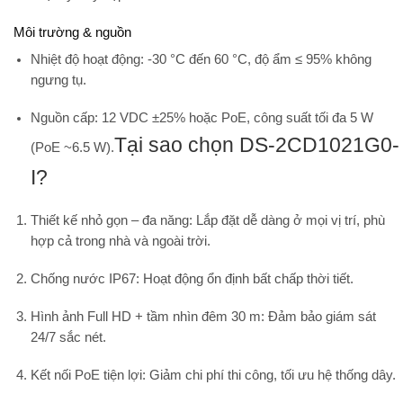
Môi trường & nguồn
Nhiệt độ hoạt động:
-30 °C đến 60 °C
, độ ẩm ≤ 95% không
ngưng tụ.
Nguồn cấp:
12 VDC ±25%
hoặc PoE, công suất tối đa 5 W
Tại sao chọn DS-2CD1021G0-
(PoE ~6.5 W).
I?
Thiết kế nhỏ gọn – đa năng
: Lắp đặt dễ dàng ở mọi vị trí, phù
hợp cả trong nhà và ngoài trời.
Chống nước IP67
: Hoạt động ổn định bất chấp thời tiết.
Hình ảnh Full HD + tầm nhìn đêm 30 m
: Đảm bảo giám sát
24/7 sắc nét.
Kết nối PoE tiện lợi
: Giảm chi phí thi công, tối ưu hệ thống dây.