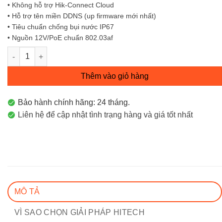
• Không hỗ trợ Hik-Connect Cloud
• Hỗ trợ tên miền DDNS (up firmware mới nhất)
• Tiêu chuẩn chống bụi nước IP67
• Nguồn 12V/PoE chuẩn 802.03af
Camera IP hình trụ 2MP DS-2CD1021G0-I Hikvision số lượng
Thêm vào giỏ hàng
Bảo hành chính hãng: 24 tháng.
Liên hệ để cập nhật tình trạng hàng và giá tốt nhất
MÔ TẢ
VÌ SAO CHỌN GIẢI PHÁP HITECH