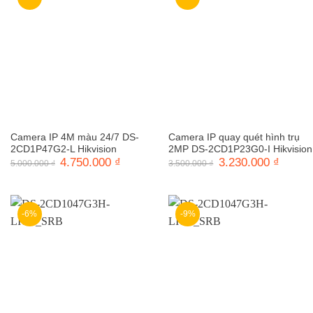
Camera IP 4M màu 24/7 DS-
Camera IP quay quét hình trụ
2CD1P47G2-L Hikvision
2MP DS-2CD1P23G0-I Hikvision
Giá
4.750.000
₫
Giá
Giá
3.230.000
₫
Giá
5.000.000
₫
3.500.000
₫
gốc
hiện
gốc
hiện
là:
tại
là:
tại
5.000.000 ₫.
là:
3.500.000 ₫.
là:
4.750.000 ₫.
3.230.0
-6%
-9%