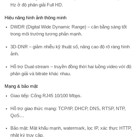
Hz ở độ phân giải Full HD.
Hiệu năng hình ảnh thông minh
DWDR
(Digital Wide Dynamic Range) – cân bằng sáng tốt
trong môi trường tương phản mạnh.
3D-DNR
– giảm nhiễu kỹ thuật số, nâng cao độ rõ ràng hình
ảnh.
Hỗ trợ
Dual-stream
– truyền đồng thời hai luồng video với độ
phân giải và bitrate khác nhau.
Mạng & bảo mật
Giao tiếp: Cổng
RJ45 10/100 Mbps
.
Hỗ trợ giao thức mạng: TCP/IP, DHCP, DNS, RTSP, NTP,
QoS…
Bảo mật: Mật khẩu mạnh, watermark, lọc IP, xác thực HTTP,
nhật ký truy cập.