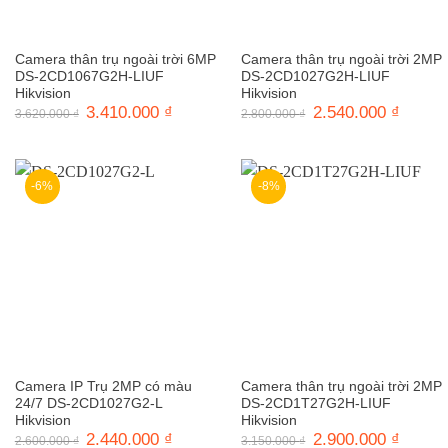
Camera thân trụ ngoài trời 6MP
Camera thân trụ ngoài trời 2MP
DS-2CD1067G2H-LIUF
DS-2CD1027G2H-LIUF
Hikvision
Hikvision
Giá
3.410.000
₫
Giá
Giá
2.540.000
₫
Giá
3.620.000
₫
2.800.000
₫
gốc
hiện
gốc
hiện
là:
tại
là:
tại
3.620.000 ₫.
là:
2.800.000 ₫.
là:
3.410.000 ₫.
2.540.0
-6%
-8%
Camera IP Trụ 2MP có màu
Camera thân trụ ngoài trời 2MP
24/7 DS-2CD1027G2-L
DS-2CD1T27G2H-LIUF
Hikvision
Hikvision
Giá
2.440.000
₫
Giá
Giá
2.900.000
₫
Giá
2.600.000
₫
3.150.000
₫