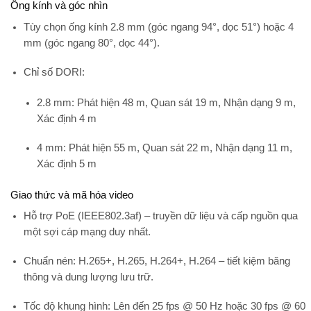
Ống kính và góc nhìn
Tùy chọn ống kính
2.8 mm
(góc ngang 94°, dọc 51°) hoặc
4
mm
(góc ngang 80°, dọc 44°).
Chỉ số DORI:
2.8 mm: Phát hiện 48 m, Quan sát 19 m, Nhận dạng 9 m,
Xác định 4 m
4 mm: Phát hiện 55 m, Quan sát 22 m, Nhận dạng 11 m,
Xác định 5 m
Giao thức và mã hóa video
Hỗ trợ
PoE (IEEE802.3af)
– truyền dữ liệu và cấp nguồn qua
một sợi cáp mạng duy nhất.
Chuẩn nén:
H.265+, H.265, H.264+, H.264
– tiết kiệm băng
thông và dung lượng lưu trữ.
Tốc độ khung hình: Lên đến 25 fps @ 50 Hz hoặc 30 fps @ 60