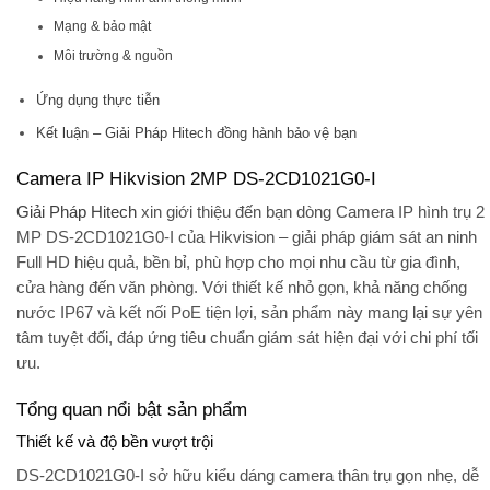
Mạng & bảo mật
Môi trường & nguồn
Ứng dụng thực tiễn
Kết luận – Giải Pháp Hitech đồng hành bảo vệ bạn
Camera IP Hikvision 2MP DS-2CD1021G0-I
Giải Pháp Hitech
xin giới thiệu đến bạn dòng
Camera IP hình trụ 2
MP DS-2CD1021G0-I
của Hikvision – giải pháp giám sát an ninh
Full HD hiệu quả, bền bỉ, phù hợp cho mọi nhu cầu từ gia đình,
cửa hàng đến văn phòng. Với thiết kế nhỏ gọn, khả năng chống
nước IP67 và kết nối PoE tiện lợi, sản phẩm này mang lại sự yên
tâm tuyệt đối, đáp ứng tiêu chuẩn giám sát hiện đại với chi phí tối
ưu.
Tổng quan nổi bật sản phẩm
Thiết kế và độ bền vượt trội
DS-2CD1021G0-I sở hữu kiểu dáng
camera thân trụ
gọn nhẹ, dễ