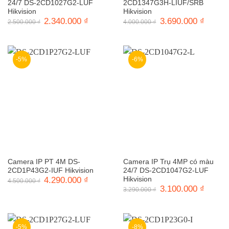
24/7 DS-2CD1027G2-LUF
2CD1347G3H-LIUF/SRB
Hikvision
Hikvision
Giá
2.340.000
₫
Giá
Giá
3.690.000
₫
Giá
2.500.000
₫
4.000.000
₫
gốc
hiện
gốc
hiện
là:
tại
là:
tại
2.500.000 ₫.
là:
4.000.000 ₫.
là:
2.340.000 ₫.
3.690.0
-5%
-6%
Camera IP PT 4M DS-
Camera IP Trụ 4MP có màu
2CD1P43G2-IUF Hikvision
24/7 DS-2CD1047G2-LUF
Giá
4.290.000
₫
Giá
Hikvision
4.500.000
₫
gốc
hiện
Giá
3.100.000
₫
Giá
3.290.000
₫
là:
tại
gốc
hiện
4.500.000 ₫.
là:
là:
tại
4.290.000 ₫.
3.290.000 ₫.
là:
3.100.0
-5%
-8%