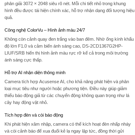
phân giải
3072 × 2048
siêu rõ nét. Mỗi chi tiết nhỏ trong khung
hình đều được tái hiện chính xác, hỗ trợ nhận dạng đối tượng hiệu
quả.
Công nghệ ColorVu – Hình ảnh màu 24/7
Không còn cảnh quay đen trắng vào ban đêm. Nhờ ống kính khẩu
độ lớn
F1.0
và cảm biến ánh sáng cao, DS-2CD1367G2HP-
LIUF/SRB hiển thị hình ảnh màu rực rỡ kể cả trong môi trường
ánh sáng cực thấp.
Hỗ trợ AI nhận diện thông minh
Camera tích hợp
Acusense AI
, cho khả năng phát hiện và phân
loại mục tiêu như người hoặc phương tiện. Điều này giúp giảm
thiểu báo động giả từ các chuyển động không quan trọng như lá
cây hay động vật nhỏ.
Tích hợp đèn và còi báo động
Khi phát hiện xâm nhập, camera có thể kích hoạt
đèn nhấp nháy
và
còi cảnh báo
để xua đuổi kẻ lạ ngay lập tức, đồng thời gửi