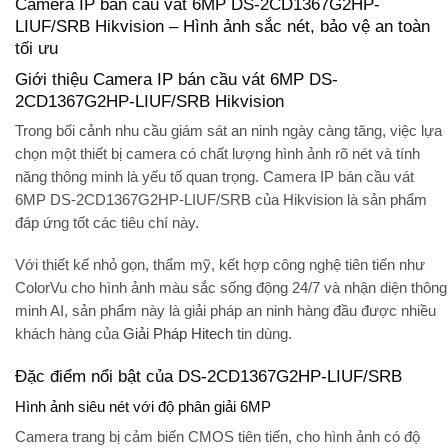
Camera IP bán cầu vát 6MP DS-2CD1367G2HP-
LIUF/SRB Hikvision – Hình ảnh sắc nét, bảo vệ an toàn
tối ưu
Giới thiệu Camera IP bán cầu vát 6MP DS-
2CD1367G2HP-LIUF/SRB Hikvision
Trong bối cảnh nhu cầu giám sát an ninh ngày càng tăng, việc lựa
chọn một thiết bị camera có chất lượng hình ảnh rõ nét và tính
năng thông minh là yếu tố quan trọng.
Camera IP bán cầu vát
6MP DS-2CD1367G2HP-LIUF/SRB
của Hikvision là sản phẩm
đáp ứng tốt các tiêu chí này.
Với thiết kế nhỏ gọn, thẩm mỹ, kết hợp công nghệ tiên tiến như
ColorVu
cho hình ảnh màu sắc sống động 24/7 và
nhận diện thông
minh AI
, sản phẩm này là giải pháp an ninh hàng đầu được nhiều
khách hàng của
Giải Pháp Hitech
tin dùng.
Đặc điểm nổi bật của DS-2CD1367G2HP-LIUF/SRB
Hình ảnh siêu nét với độ phân giải 6MP
Camera trang bị cảm biến CMOS tiên tiến, cho hình ảnh có độ