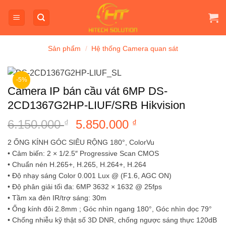
Bỏ
qua
nội
dung
Sản phẩm
/
Hệ thống Camera quan sát
-5%
Camera IP bán cầu vát 6MP DS-
2CD1367G2HP-LIUF/SRB Hikvision
6.150.000
Giá
5.850.000
Giá
₫
₫
gốc
hiện
2 ỐNG KÍNH GÓC SIÊU RỘNG 180°, ColorVu
là:
tại
• Cảm biến: 2 × 1/2.5″ Progressive Scan CMOS
6.150.000 ₫.
là:
• Chuẩn nén H.265+, H.265, H.264+, H.264
5.850.000 ₫.
• Độ nhạy sáng Color 0.001 Lux @ (F1.6, AGC ON)
• Độ phân giải tối đa: 6MP 3632 × 1632 @ 25fps
• Tầm xa đèn IR/trợ sáng: 30m
• Ống kính đôi 2.8mm ; Góc nhìn ngang 180°, Góc nhìn dọc 79°
• Chống nhiễu kỹ thật số 3D DNR, chống ngược sáng thực 120dB