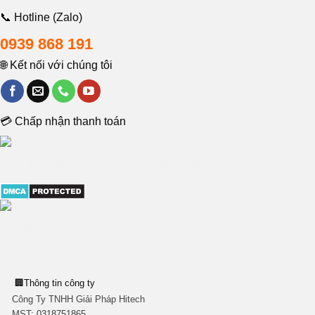
📞 Hotline (Zalo)
0939 868 191
🌐 Kết nối với chúng tôi
💳 Chấp nhận thanh toán
🏢
Thông tin công ty
Công Ty TNHH Giải Pháp Hitech
MST:
0318751865