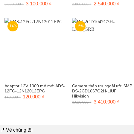
Giá
3.100.000
₫
Giá
Giá
2.540.000
₫
Giá
3.390.000
₫
2.800.000
₫
gốc
hiện
gốc
hiện
là:
tại
là:
tại
3.390.000 ₫.
là:
2.800.000 ₫.
là:
3.100.000 ₫.
2.540.0
-14%
-6%
Adaptor 12V 1000 mA mới ADS-
Camera thân trụ ngoài trời 6MP
12FG-12N12012EPG
DS-2CD1067G2H-LIUF
Giá
120.000
₫
Giá
Hikvision
140.000
₫
gốc
hiện
Giá
3.410.000
₫
Giá
3.620.000
₫
là:
tại
gốc
hiện
140.000 ₫.
là:
là:
tại
120.000 ₫.
3.620.000 ₫.
là:
3.410.0
📍 Về chúng tôi