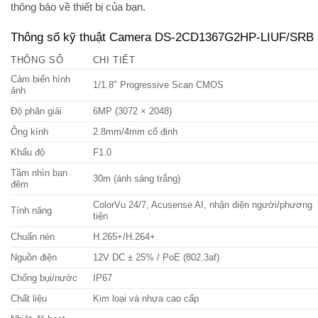
thông báo về thiết bị của bạn.
Thông số kỹ thuật Camera DS-2CD1367G2HP-LIUF/SRB
THÔNG SỐ
CHI TIẾT
Cảm biến hình
1/1.8″ Progressive Scan CMOS
ảnh
Độ phân giải
6MP (3072 × 2048)
Ống kính
2.8mm/4mm cố định
Khẩu độ
F1.0
Tầm nhìn ban
30m (ánh sáng trắng)
đêm
ColorVu 24/7, Acusense AI, nhận diện người/phương
Tính năng
tiện
Chuẩn nén
H.265+/H.264+
Nguồn điện
12V DC ± 25% / PoE (802.3af)
Chống bụi/nước
IP67
Chất liệu
Kim loại và nhựa cao cấp