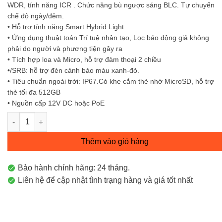
WDR, tính năng ICR . Chức năng bù ngược sáng BLC. Tự chuyển
chế độ ngày/đêm.
• Hỗ trợ tính năng Smart Hybrid Light
• Ứng dụng thuật toán Trí tuệ nhân tạo, Lọc báo động giả không
phải do người và phương tiện gây ra
• Tích hợp loa và Micro, hỗ trợ đàm thoại 2 chiều
•/SRB: hỗ trợ đèn cảnh báo màu xanh-đỏ.
• Tiêu chuẩn ngoài trời: IP67.Có khe cắm thẻ nhớ MicroSD, hỗ trợ
thẻ tối đa 512GB
• Nguồn cấp 12V DC hoặc PoE
Camera IP bán cầu vát 6MP DS-2CD1367G2HP-LIUF/SRB Hikvisi
Thêm vào giỏ hàng
Bảo hành chính hãng: 24 tháng.
Liên hệ để cập nhật tình trạng hàng và giá tốt nhất