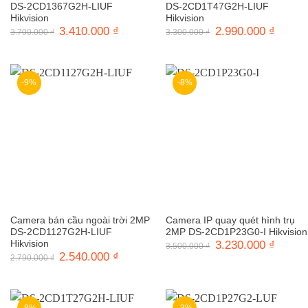
DS-2CD1367G2H-LIUF
DS-2CD1T47G2H-LIUF
Hikvision
Hikvision
Giá
3.410.000
₫
Giá
Giá
2.990.000
₫
Giá
3.700.000
₫
3.300.000
₫
gốc
hiện
gốc
hiện
là:
tại
là:
tại
3.700.000 ₫.
là:
3.300.000 ₫.
là:
3.410.000 ₫.
2.990.0
-9%
-8%
Camera bán cầu ngoài trời 2MP
Camera IP quay quét hình trụ
DS-2CD1127G2H-LIUF
2MP DS-2CD1P23G0-I Hikvision
Hikvision
Giá
3.230.000
₫
Giá
3.500.000
₫
gốc
hiện
Giá
2.540.000
₫
Giá
2.790.000
₫
là:
tại
gốc
hiện
3.500.000 ₫.
là:
là:
tại
3.230.0
2.790.000 ₫.
là:
2.540.000 ₫.
-8%
-3%