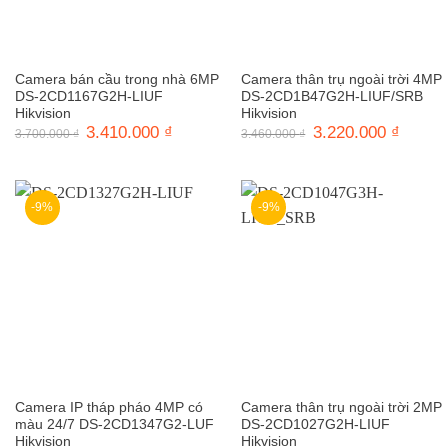
Camera bán cầu trong nhà 6MP
Camera thân trụ ngoài trời 4MP
DS-2CD1167G2H-LIUF
DS-2CD1B47G2H-LIUF/SRB
Hikvision
Hikvision
Giá
3.410.000
₫
Giá
Giá
3.220.000
₫
Giá
3.700.000
₫
3.460.000
₫
gốc
hiện
gốc
hiện
là:
tại
là:
tại
3.700.000 ₫.
là:
3.460.000 ₫.
là:
3.410.000 ₫.
3.220.0
-9%
-9%
Camera IP tháp pháo 4MP có
Camera thân trụ ngoài trời 2MP
màu 24/7 DS-2CD1347G2-LUF
DS-2CD1027G2H-LIUF
Hikvision
Hikvision