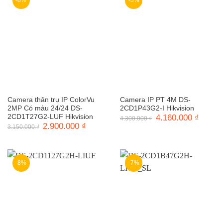
Camera thân trụ IP ColorVu
Camera IP PT 4M DS-
2MP Có màu 24/24 DS-
2CD1P43G2-I Hikvision
2CD1T27G2-LUF Hikvision
Giá
4.160.000
₫
Giá
4.300.000
₫
gốc
hiện
Giá
2.900.000
₫
Giá
3.150.000
₫
là:
tại
gốc
hiện
4.300.000 ₫.
là:
là:
tại
4.160.0
3.150.000 ₫.
là:
2.900.000 ₫.
-8%
-7%