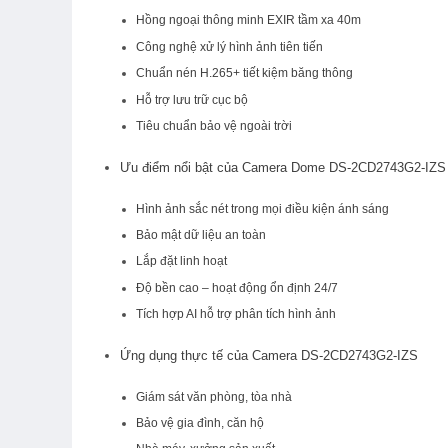
Hồng ngoại thông minh EXIR tầm xa 40m
Công nghệ xử lý hình ảnh tiên tiến
Chuẩn nén H.265+ tiết kiệm băng thông
Hỗ trợ lưu trữ cục bộ
Tiêu chuẩn bảo vệ ngoài trời
Ưu điểm nổi bật của Camera Dome DS-2CD2743G2-IZS
Hình ảnh sắc nét trong mọi điều kiện ánh sáng
Bảo mật dữ liệu an toàn
Lắp đặt linh hoạt
Độ bền cao – hoạt động ổn định 24/7
Tích hợp AI hỗ trợ phân tích hình ảnh
Ứng dụng thực tế của Camera DS-2CD2743G2-IZS
Giám sát văn phòng, tòa nhà
Bảo vệ gia đình, căn hộ