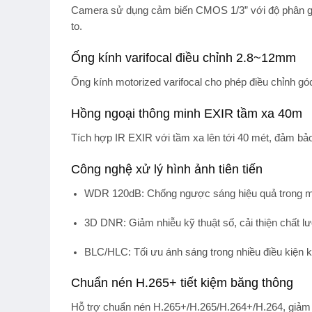
Camera sử dụng cảm biến CMOS 1/3” với độ phân g
to.
Ống kính varifocal điều chỉnh 2.8~12mm
Ống kính
motorized varifocal
cho phép điều chỉnh góc 
Hồng ngoại thông minh EXIR tầm xa 40m
Tích hợp
IR EXIR
với tầm xa lên tới
40 mét
, đảm bả
Công nghệ xử lý hình ảnh tiên tiến
WDR 120dB
: Chống ngược sáng hiệu quả trong m
3D DNR
: Giảm nhiễu kỹ thuật số, cải thiện chất l
BLC/HLC
: Tối ưu ánh sáng trong nhiều điều kiện 
Chuẩn nén H.265+ tiết kiệm băng thông
Hỗ trợ chuẩn nén
H.265+/H.265/H.264+/H.264
, giảm