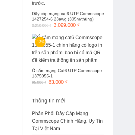
Dây cáp mạng cat6 UTP Commscope
1427254-6 23awg (305m/thùng)
Giá
3.099.000
₫
Giá
3.210.000
₫
gốc
hiện
là:
tại
3.210.000 ₫.
là:
3.099.000 ₫.
-13%
Ổ cắm mạng Cat6 UTP Commscope
1375055-1
Giá
83.000
₫
Giá
95.000
₫
gốc
hiện
là:
tại
95.000 ₫.
là:
83.000 ₫.
Thông tin mới
Phân Phối Dây Cáp Mạng
Commscope Chính Hãng, Uy Tín
Tại Việt Nam