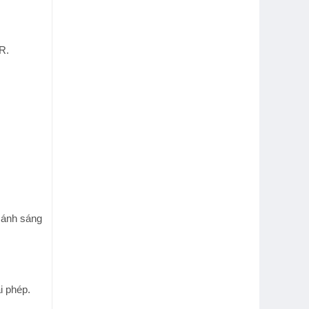
R.
g ánh sáng
ái phép.