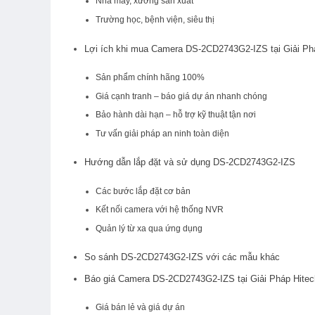
Nhà máy, xưởng sản xuất
Trường học, bệnh viện, siêu thị
Lợi ích khi mua Camera DS-2CD2743G2-IZS tại Giải Ph
Sản phẩm chính hãng 100%
Giá cạnh tranh – báo giá dự án nhanh chóng
Bảo hành dài hạn – hỗ trợ kỹ thuật tận nơi
Tư vấn giải pháp an ninh toàn diện
Hướng dẫn lắp đặt và sử dụng DS-2CD2743G2-IZS
Các bước lắp đặt cơ bản
Kết nối camera với hệ thống NVR
Quản lý từ xa qua ứng dụng
So sánh DS-2CD2743G2-IZS với các mẫu khác
Báo giá Camera DS-2CD2743G2-IZS tại Giải Pháp Hitec
Giá bán lẻ và giá dự án