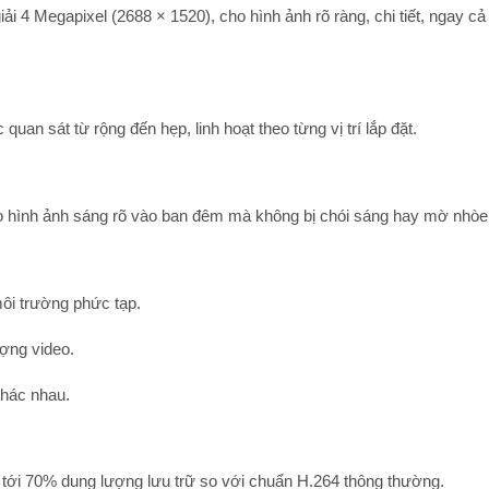
iải
4 Megapixel (2688 × 1520)
, cho hình ảnh rõ ràng, chi tiết, ngay c
quan sát từ rộng đến hẹp, linh hoạt theo từng vị trí lắp đặt.
o hình ảnh sáng rõ vào ban đêm mà không bị chói sáng hay mờ nhòe
ôi trường phức tạp.
ượng video.
khác nhau.
 tới 70% dung lượng lưu trữ so với chuẩn H.264 thông thường.