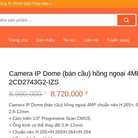
ông Ty TNHH Giải Pháp Hitech
Trang chủ
Giới thiệu
Tin tức
Liên hệ
Tuyển dụng
Camera IP Dome (bán cầu) hồng ngoại 4
2CD2743G2-IZS
8.990.000
Giá
8.720.000
Giá
₫
₫
gốc
hiện
Camera IP Dome (bán cầu) hồng ngoại 4MP chuẩn nén H.265+, ố
là:
tại
2.8-12mm
8.990.000 ₫.
là:
+ Cảm biến 1/3″ Progressive Scan CMOS;
8.720.000 ₫.
+ Ống kính có thể thay đổi 2.8~12mm
+ Chuẩn nén H.265+/H.265/H.264+/H.264