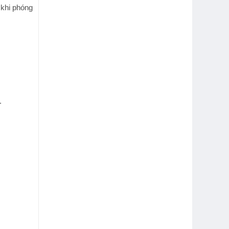
ả khi phóng
.