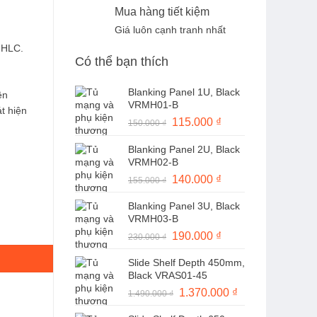
Mua hàng tiết kiệm
Giá luôn cạnh tranh nhất
 HLC.
Có thể bạn thích
Blanking Panel 1U, Black
ên
VRMH01-B
t hiện
Giá
115.000
₫
Giá
150.000
₫
gốc
hiện
Blanking Panel 2U, Black
là:
tại
VRMH02-B
150.000 ₫.
là:
Giá
140.000
₫
Giá
155.000
₫
115.000 ₫.
gốc
hiện
Blanking Panel 3U, Black
là:
tại
VRMH03-B
155.000 ₫.
là:
ZS số lượng
Giá
190.000
₫
Giá
230.000
₫
140.000 ₫.
gốc
hiện
Slide Shelf Depth 450mm,
là:
tại
Black VRAS01-45
230.000 ₫.
là:
Giá
1.370.000
₫
Giá
1.490.000
₫
190.000 ₫.
gốc
hiện