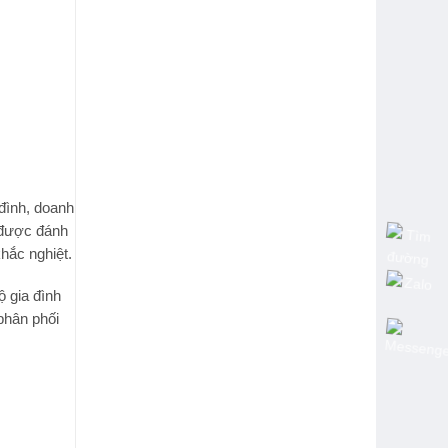
 đình, doanh
, được đánh
hắc nghiệt.
ộ gia đình
phân phối