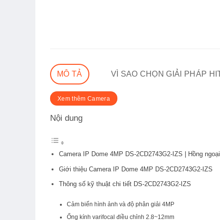
MÔ TẢ
VÌ SAO CHỌN GIẢI PHÁP H
Xem thêm Camera
Nội dung
Camera IP Dome 4MP DS-2CD2743G2-IZS | Hồng ngoại
Giới thiệu Camera IP Dome 4MP DS-2CD2743G2-IZS
Thông số kỹ thuật chi tiết DS-2CD2743G2-IZS
Cảm biến hình ảnh và độ phân giải 4MP
Ống kính varifocal điều chỉnh 2.8~12mm