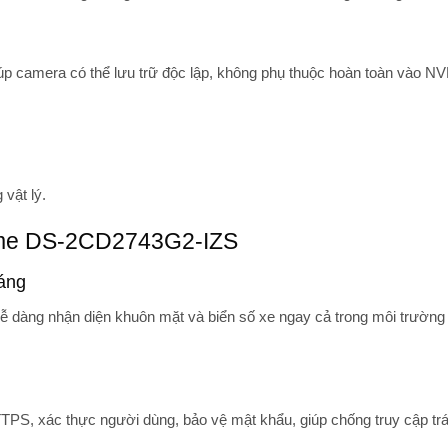
iúp camera có thể lưu trữ độc lập, không phụ thuộc hoàn toàn vào NV
 vật lý.
ome DS-2CD2743G2-IZS
sáng
 dễ dàng nhận diện khuôn mặt và biển số xe ngay cả trong môi trườn
TPS, xác thực người dùng, bảo vệ mật khẩu
, giúp chống truy cập tr