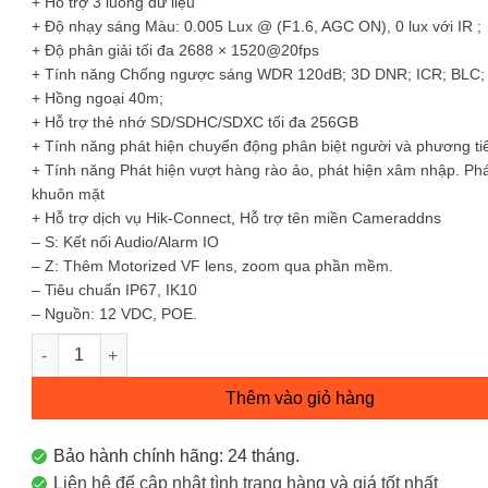
+ Hỗ trợ 3 luồng dữ liệu
+ Độ nhạy sáng Màu: 0.005 Lux @ (F1.6, AGC ON), 0 lux với IR ;
+ Độ phân giải tối đa 2688 × 1520@20fps
+ Tính năng Chống ngược sáng WDR 120dB; 3D DNR; ICR; BLC;
+ Hồng ngoại 40m;
+ Hỗ trợ thẻ nhớ SD/SDHC/SDXC tối đa 256GB
+ Tính năng phát hiện chuyển động phân biệt người và phương ti
+ Tính năng Phát hiện vượt hàng rào ảo, phát hiện xâm nhập. Phá
khuôn mặt
+ Hỗ trợ dịch vụ Hik-Connect, Hỗ trợ tên miền Cameraddns
– S: Kết nối Audio/Alarm IO
– Z: Thêm Motorized VF lens, zoom qua phần mềm.
– Tiêu chuẩn IP67, IK10
– Nguồn: 12 VDC, POE.
Camera IP Dome (bán cầu) hồng ngoại 4MP DS-2CD2743G2-I
Thêm vào giỏ hàng
Bảo hành chính hãng: 24 tháng.
Liên hệ để cập nhật tình trạng hàng và giá tốt nhất