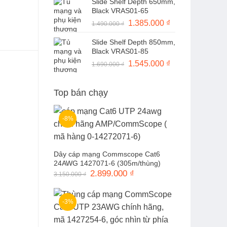
Slide Shelf Depth 650mm,
là:
tại
Black VRAS01-65
1.490.000 ₫.
là:
Giá
1.385.000
₫
Giá
1.490.000
₫
1.370.000 ₫.
gốc
hiện
Slide Shelf Depth 850mm,
là:
tại
Black VRAS01-85
1.490.000 ₫.
là:
Giá
1.545.000
₫
Giá
1.690.000
₫
1.385.000 ₫.
gốc
hiện
là:
tại
Top bán chạy
1.690.000 ₫.
là:
1.545.000 ₫.
-8%
Dây cáp mạng Commscope Cat6
24AWG 1427071-6 (305m/thùng)
Giá
2.899.000
₫
Giá
3.150.000
₫
gốc
hiện
là:
tại
3.150.000 ₫.
là:
2.899.000 ₫.
-3%