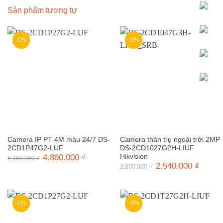
Sản phẩm tương tự
-5%
-9%
Camera IP PT 4M màu 24/7 DS-
Camera thân trụ ngoài trời 2MP
2CD1P47G2-LUF
DS-2CD1027G2H-LIUF
Giá
4.860.000
₫
Giá
Hikvision
5.100.000
₫
gốc
hiện
Giá
2.540.000
₫
Giá
2.800.000
₫
là:
tại
gốc
hiện
5.100.000 ₫.
là:
là:
tại
4.860.000 ₫.
2.800.000 ₫.
là:
2.540.0
-5%
-9%