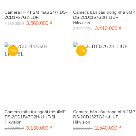
Camera IP PT 2M màu 24/7 DS-
Camera bán cầu trong nhà 6MP
2CD1P27G2-LUF
DS-2CD1167G2H-LIUF
Giá
3.560.000
₫
Giá
Hikvision
3.780.000
₫
gốc
hiện
Giá
3.410.000
₫
Giá
3.700.000
₫
là:
tại
gốc
hiện
3.780.000 ₫.
là:
là:
tại
3.560.000 ₫.
3.700.000 ₫.
là:
3.410.0
-8%
-9%
Camera thân trụ ngoài trời 4MP
Camera bán cầu trong nhà 2MP
DS-2CD1B47G2H-LIUF/SL
DS-2CD1327G2H-LIUF
Hikvision
Hikvision
Giá
3.130.000
₫
Giá
Giá
2.540.000
₫
Giá
3.400.000
₫
2.800.000
₫
gốc
hiện
gốc
hiện
là:
tại
là:
tại