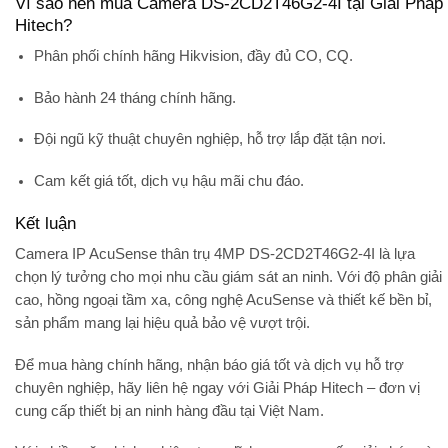
Vì sao nên mua Camera DS-2CD2T46G2-4I tại Giải Pháp
Hitech?
Phân phối chính hãng Hikvision
, đầy đủ CO, CQ.
Bảo hành 24 tháng
chính hãng.
Đội ngũ kỹ thuật chuyên nghiệp, hỗ trợ lắp đặt tận nơi.
Cam kết
giá tốt, dịch vụ hậu mãi chu đáo
.
Kết luận
Camera IP AcuSense thân trụ 4MP DS-2CD2T46G2-4I
là lựa
chọn lý tưởng cho mọi nhu cầu giám sát an ninh. Với độ phân giải
cao, hồng ngoại tầm xa, công nghệ AcuSense và thiết kế bền bỉ,
sản phẩm mang lại hiệu quả bảo vệ vượt trội.
Để mua hàng chính hãng, nhận báo giá tốt và dịch vụ hỗ trợ
chuyên nghiệp, hãy liên hệ ngay với
Giải Pháp Hitech
– đơn vị
cung cấp thiết bị an ninh hàng đầu tại Việt Nam.