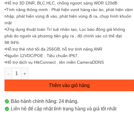
•Hỗ trợ 3D DNR, BLC,HLC, chống ngược sáng WDR 120dB
•Tính năng thông minh : Phát hiện vượt hàng rào ảo, phát hiện xâm
nhập, phát hiện vùng đi vào, phát hiện vùng đi ra, chụp hình khuôn
mặt
•Ứng dụng thuật toán Trí tuệ nhân tạo, Lọc báo động giả không
phải do người và phương tiện gây ra , độ chính xác có thể đạt
98.94%
•Hỗ trợ thẻ nhớ tối đa 256GB, hỗ trợ tính năng ANR
•Nguồn 12VDC/POE ; Tiêu chuẩn IP67,
•Hỗ trợ dịch vụ HikConnect , tên miền CameraDDNS
Camera IP AcuSense thân trụ 4MP DS-2CD2T46G2-4I số lượng
Thêm vào giỏ hàng
Bảo hành chính hãng: 24 tháng.
Liên hệ để cập nhật tình trạng hàng và giá tốt nhất