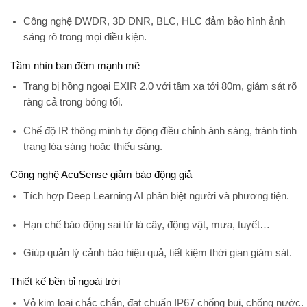
Công nghệ
DWDR, 3D DNR, BLC, HLC
đảm bảo hình ảnh
sáng rõ trong mọi điều kiện.
Tầm nhìn ban đêm mạnh mẽ
Trang bị
hồng ngoại EXIR 2.0
với tầm xa tới
80m
, giám sát rõ
ràng cả trong bóng tối.
Chế độ
IR thông minh
tự động điều chỉnh ánh sáng, tránh tình
trạng lóa sáng hoặc thiếu sáng.
Công nghệ AcuSense giảm báo động giả
Tích hợp
Deep Learning AI
phân biệt người và phương tiện.
Hạn chế báo động sai từ lá cây, động vật, mưa, tuyết…
Giúp quản lý cảnh báo hiệu quả, tiết kiệm thời gian giám sát.
Thiết kế bền bỉ ngoài trời
Vỏ kim loại chắc chắn, đạt chuẩn
IP67 chống bụi, chống nước
.