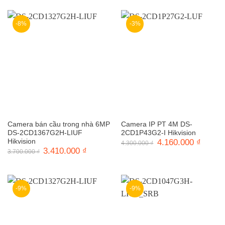
3.400.000 ₫.
là:
2.800.000 ₫.
là:
3.130.000 ₫.
2.540.0
-8%
-3%
Camera bán cầu trong nhà 6MP
Camera IP PT 4M DS-
DS-2CD1367G2H-LIUF
2CD1P43G2-I Hikvision
Hikvision
Giá
4.160.000
₫
Giá
4.300.000
₫
gốc
hiện
Giá
3.410.000
₫
Giá
3.700.000
₫
là:
tại
gốc
hiện
4.300.000 ₫.
là:
là:
tại
4.160.0
3.700.000 ₫.
là:
3.410.000 ₫.
-9%
-9%