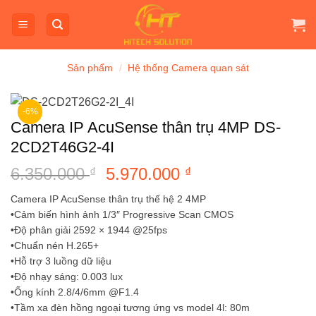
Bỏ
qua
nội
dung
Sản phẩm
/
Hệ thống Camera quan sát
-6%
Camera IP AcuSense thân trụ 4MP DS-
2CD2T46G2-4I
6.350.000
Giá
5.970.000
Giá
₫
₫
gốc
hiện
Camera IP AcuSense thân trụ thế hệ 2 4MP
là:
tại
•Cảm biến hình ảnh 1/3″ Progressive Scan CMOS
6.350.000 ₫.
là:
•Độ phân giải 2592 × 1944 @25fps
5.970.000 ₫.
•Chuẩn nén H.265+
•Hỗ trợ 3 luồng dữ liệu
•Độ nhạy sáng: 0.003 lux
•Ống kính 2.8/4/6mm @F1.4
•Tầm xa đèn hồng ngoại tương ứng vs model 4l: 80m