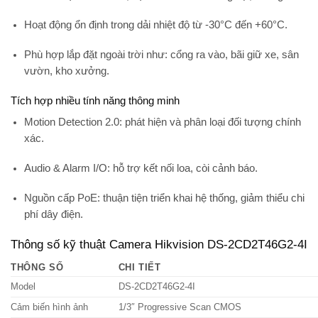
Hoạt động ổn định trong dải nhiệt độ từ
-30°C đến +60°C
.
Phù hợp lắp đặt ngoài trời như: cổng ra vào, bãi giữ xe, sân
vườn, kho xưởng.
Tích hợp nhiều tính năng thông minh
Motion Detection 2.0
: phát hiện và phân loại đối tượng chính
xác.
Audio & Alarm I/O
: hỗ trợ kết nối loa, còi cảnh báo.
Nguồn cấp PoE
: thuận tiện triển khai hệ thống, giảm thiểu chi
phí dây điện.
Thông số kỹ thuật Camera Hikvision DS-2CD2T46G2-4I
THÔNG SỐ
CHI TIẾT
Model
DS-2CD2T46G2-4I
Cảm biến hình ảnh
1/3″ Progressive Scan CMOS