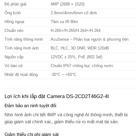
Độ phân giải
4MP (2688 × 1520)
Ống kính
2.8mm/4mm/6mm cố định
Hồng ngoại
Tầm xa IR 80m
Chuẩn nén
H.265+/H.265/H.264+/H.264
Tính năng thông minh
AcuSense – Phân loại người & phương tiện
Tính năng hình ảnh
BLC, HLC, 3D DNR, WDR 120dB
Nguồn cấp
12VDC ± 25%, PoE (802.3af)
Vỏ bảo vệ
Chuẩn IP67 chống bụi, chống nước
Nhiệt độ hoạt động
-30°C ~ +60°C
Lợi ích khi lắp đặt Camera DS-2CD2T46G2-4I
Đảm bảo an ninh tuyệt đối
Nhờ hình ảnh chi tiết 4MP và công nghệ AI thông minh, thiết bị
giúp giám sát chính xác, giảm thiểu rủi ro mất mát tài sản.
Giảm thiểu chi phí giám sát