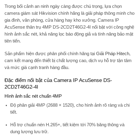
Trong bối cảnh an ninh ngày càng được chú trọng, lựa chọn
camera giám sát Hikvision
chính hãng là giải pháp thông minh cho
gia đình, văn phòng, cửa hàng hay kho xưởng.
Camera IP
AcuSense thân trụ 4MP DS-2CD2T46G2-4I
nổi bật với công nghệ
hình ảnh sắc nét, khả năng lọc báo động giả và tính năng bảo mật
tiên tiến.
Sản phẩm hiện được phân phối chính hãng tại
Giải Pháp Hitech
,
cam kết mang đến thiết bị chất lượng cao, dịch vụ hỗ trợ tận tâm
và mức giá cạnh tranh hàng đầu.
Đặc điểm nổi bật của Camera IP AcuSense DS-
2CD2T46G2-4I
Hình ảnh sắc nét chuẩn 4MP
Độ phân giải
4MP (2688 × 1520)
, cho hình ảnh rõ ràng và chi
tiết.
Hỗ trợ
chuẩn nén H.265+
, tiết kiệm tới 70% băng thông và
dung lượng lưu trữ.