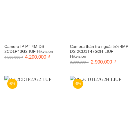
Camera IP PT 4M DS-
Camera thân trụ ngoài trời 4MP
2CD1P43G2-IUF Hikvision
DS-2CD1T47G2H-LIUF
Giá
4.290.000
₫
Giá
Hikvision
4.500.000
₫
gốc
hiện
Giá
2.990.000
₫
Giá
3.300.000
₫
là:
tại
gốc
hiện
4.500.000 ₫.
là:
là:
tại
4.290.000 ₫.
3.300.000 ₫.
là:
2.990.0
-6%
-8%