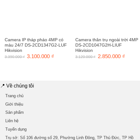
Camera IP tháp pháo 4MP có
Camera thân trụ ngoài trời 4MP
màu 24/7 DS-2CD1347G2-LUF
DS-2CD1047G2H-LIUF
Hikvision
Hikvision
Giá
3.100.000
₫
Giá
Giá
2.850.000
₫
Giá
3.390.000
₫
3.120.000
₫
gốc
hiện
gốc
hiện
là:
tại
là:
tại
3.390.000 ₫.
là:
3.120.000 ₫.
là:
3.100.000 ₫.
2.850.0
📍 Về chúng tôi
Trang chủ
Giới thiệu
Sản phẩm
Liên hệ
Tuyển dụng
Trụ sở
: Số 106 đường số 29, Phường Linh Đông, TP Thủ Đức, TP Hồ