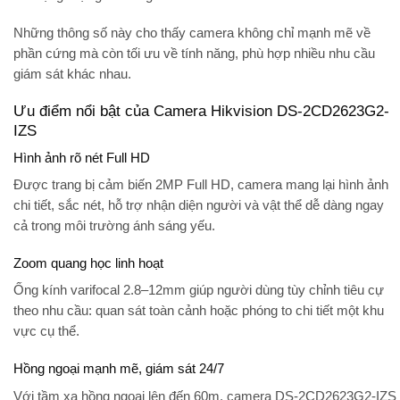
Những thông số này cho thấy camera không chỉ mạnh mẽ về
phần cứng mà còn tối ưu về tính năng, phù hợp nhiều nhu cầu
giám sát khác nhau.
Ưu điểm nổi bật của Camera Hikvision DS-2CD2623G2-
IZS
Hình ảnh rõ nét Full HD
Được trang bị cảm biến
2MP Full HD
, camera mang lại hình ảnh
chi tiết, sắc nét, hỗ trợ nhận diện người và vật thể dễ dàng ngay
cả trong môi trường ánh sáng yếu.
Zoom quang học linh hoạt
Ống kính
varifocal 2.8–12mm
giúp người dùng tùy chỉnh tiêu cự
theo nhu cầu: quan sát toàn cảnh hoặc phóng to chi tiết một khu
vực cụ thể.
Hồng ngoại mạnh mẽ, giám sát 24/7
Với
tầm xa hồng ngoại lên đến 60m
, camera DS-2CD2623G2-IZS