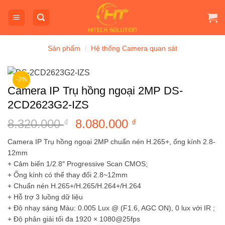
Bỏ
qua
nội
dung
Sản phẩm
/
Hệ thống Camera quan sát
-3%
Camera IP Trụ hồng ngoại 2MP DS-
2CD2623G2-IZS
8.320.000
Giá
8.080.000
Giá
₫
₫
gốc
hiện
Camera IP Trụ hồng ngoại 2MP chuẩn nén H.265+, ống kính 2.8-
là:
tại
12mm
8.320.000 ₫.
là:
+ Cảm biến 1/2.8″ Progressive Scan CMOS;
8.080.000 ₫.
+ Ống kính có thể thay đổi 2.8~12mm
+ Chuẩn nén H.265+/H.265/H.264+/H.264
+ Hỗ trợ 3 luồng dữ liệu
+ Độ nhạy sáng Màu: 0.005 Lux @ (F1.6, AGC ON), 0 lux với IR ;
+ Độ phân giải tối đa 1920 × 1080@25fps