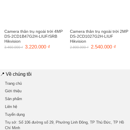
Camera thân trụ ngoài trời 4MP
Camera thân trụ ngoài trời 2MP
DS-2CD1B47G2H-LIUF/SRB
DS-2CD1027G2H-LIUF
Hikvision
Hikvision
Giá
3.220.000
₫
Giá
Giá
2.540.000
₫
Giá
3.460.000
₫
2.800.000
₫
gốc
hiện
gốc
hiện
là:
tại
là:
tại
3.460.000 ₫.
là:
2.800.000 ₫.
là:
3.220.000 ₫.
2.540.0
📍 Về chúng tôi
Trang chủ
Giới thiệu
Sản phẩm
Liên hệ
Tuyển dụng
Trụ sở
: Số 106 đường số 29, Phường Linh Đông, TP Thủ Đức, TP Hồ
Chí Minh