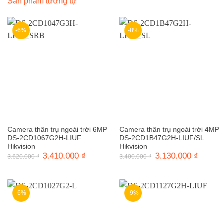
Sản phẩm tương tự
-6%
-8%
Camera thân trụ ngoài trời 6MP
Camera thân trụ ngoài trời 4MP
DS-2CD1067G2H-LIUF
DS-2CD1B47G2H-LIUF/SL
Hikvision
Hikvision
Giá
3.410.000
₫
Giá
Giá
3.130.000
₫
Giá
3.620.000
₫
3.400.000
₫
gốc
hiện
gốc
hiện
là:
tại
là:
tại
3.620.000 ₫.
là:
3.400.000 ₫.
là:
3.410.000 ₫.
3.130.0
-6%
-9%