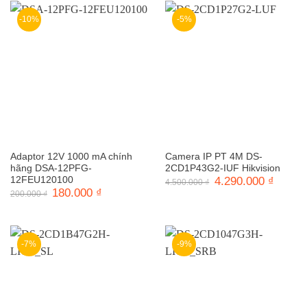
2.440.0
-10%
-5%
Adaptor 12V 1000 mA chính
Camera IP PT 4M DS-
hãng DSA-12PFG-
2CD1P43G2-IUF Hikvision
12FEU120100
Giá
4.290.000
₫
Giá
4.500.000
₫
gốc
hiện
Giá
180.000
₫
Giá
200.000
₫
là:
tại
gốc
hiện
4.500.000 ₫.
là:
là:
tại
4.290.0
200.000 ₫.
là:
180.000 ₫.
-7%
-9%