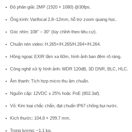
Độ phân giải:
2MP (1920 × 1080) @30fps.
Ống kính:
Varifocal 2.8–12mm, hỗ trợ zoom quang học.
Góc nhìn:
108° – 30° (tùy chỉnh theo tiêu cự).
Chuẩn nén video:
H.265+/H.265/H.264+/H.264.
Hồng ngoại:
EXIR tầm xa 60m, hình ảnh ban đêm rõ ràng.
Công nghệ xử lý hình ảnh:
WDR 120dB, 3D DNR, BLC, HLC.
Âm thanh:
Tích hợp micro thu âm chuẩn.
Nguồn cấp:
12VDC ± 25% hoặc PoE (802.3af).
Vỏ:
Kim loại chắc chắn, đạt chuẩn
IP67
chống bụi nước.
Kích thước:
104.8 × 299.7 mm.
Trọng lượng:
~1.1 kg.