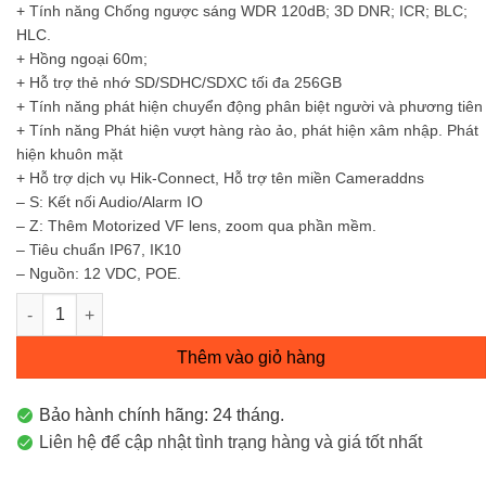
+ Tính năng Chống ngược sáng WDR 120dB; 3D DNR; ICR; BLC;
HLC.
+ Hồng ngoại 60m;
+ Hỗ trợ thẻ nhớ SD/SDHC/SDXC tối đa 256GB
+ Tính năng phát hiện chuyển động phân biệt người và phương tiên
+ Tính năng Phát hiện vượt hàng rào ảo, phát hiện xâm nhập. Phát
hiện khuôn mặt
+ Hỗ trợ dịch vụ Hik-Connect, Hỗ trợ tên miền Cameraddns
– S: Kết nối Audio/Alarm IO
– Z: Thêm Motorized VF lens, zoom qua phần mềm.
– Tiêu chuẩn IP67, IK10
– Nguồn: 12 VDC, POE.
Camera IP Trụ hồng ngoại 2MP DS-2CD2623G2-IZS số lượng
Thêm vào giỏ hàng
Bảo hành chính hãng: 24 tháng.
Liên hệ để cập nhật tình trạng hàng và giá tốt nhất