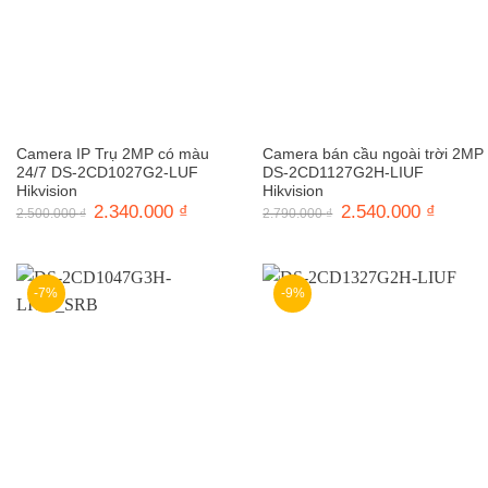
Camera IP Trụ 2MP có màu
Camera bán cầu ngoài trời 2MP
24/7 DS-2CD1027G2-LUF
DS-2CD1127G2H-LIUF
Hikvision
Hikvision
Giá
2.340.000
₫
Giá
Giá
2.540.000
₫
Giá
2.500.000
₫
2.790.000
₫
gốc
hiện
gốc
hiện
là:
tại
là:
tại
2.500.000 ₫.
là:
2.790.000 ₫.
là:
2.340.000 ₫.
2.540.0
-7%
-9%