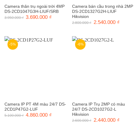
Camera thân trụ ngoài trời 4MP
Camera bán cầu trong nhà 2MP
DS-2CD1047G3H-LIUF/SRB
DS-2CD1327G2H-LIUF
Giá
3.690.000
₫
Giá
Hikvision
3.950.000
₫
gốc
hiện
Giá
2.540.000
₫
Giá
2.800.000
₫
là:
tại
gốc
hiện
3.950.000 ₫.
là:
là:
tại
3.690.000 ₫.
2.800.000 ₫.
là:
2.540.0
-5%
-6%
Camera IP PT 4M màu 24/7 DS-
Camera IP Trụ 2MP có màu
2CD1P47G2-LUF
24/7 DS-2CD1027G2-L
Giá
4.860.000
₫
Giá
Hikvision
5.100.000
₫
gốc
hiện
Giá
2.440.000
₫
Giá
2.600.000
₫
là:
tại
gốc
hiện
5.100.000 ₫.
là:
là:
tại
4.860.000 ₫.
2.600.000 ₫.
là: