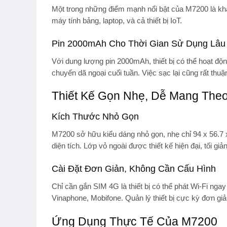
Một trong những điểm mạnh nổi bật của M7200 là khả
máy tính bảng, laptop, và cả thiết bị IoT.
Pin 2000mAh Cho Thời Gian Sử Dụng Lâu
Với dung lượng pin 2000mAh, thiết bị có thể hoạt độn
chuyến dã ngoại cuối tuần. Việc sạc lại cũng rất thu
Thiết Kế Gọn Nhẹ, Dễ Mang The
Kích Thước Nhỏ Gọn
M7200 sở hữu kiểu dáng nhỏ gọn, nhẹ chỉ 94 x 56.7 
diện tích. Lớp vỏ ngoài được thiết kế hiện đại, tối gi
Cài Đặt Đơn Giản, Không Cần Cấu Hình
Chỉ cần gắn SIM 4G là thiết bị có thể phát Wi-Fi nga
Vinaphone, Mobifone. Quản lý thiết bị cực kỳ đơn g
Ứng Dụng Thực Tế Của M7200