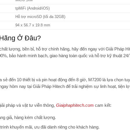
tpMiFi (Android/iOS)
Hỗ trợ microSD (tối đa 32GB)
94 x 56.7 x 19.8 mm
 Hãng Ở Đâu?
chất lượng, bền bỉ, hỗ trợ chính hãng, hãy đến ngay với
Giải Pháp Hi
%, bảo hành minh bạch, giao hàng toàn quốc và hỗ trợ kỹ thuật 24/
a sẻ đến 10 thiết bị và pin hoạt động đến 8 giờ,
M7200
là lựa chọn tuy
 ngay hôm nay tại
Giải Pháp Hitech
để trải nghiệm sự linh hoạt, tiện lợ
iải pháp và vật tư viễn thông,
Giaiphaphitech.com
cam kết:
ng giả, hàng kém chất lượng.
trình khuyến mãi, ưu đãi dành riêng cho khách hàng.