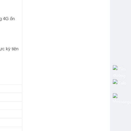
ng 4G ổn
ực kỳ tiện