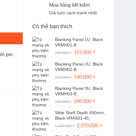
Mua hàng tiết kiệm
Giá luôn cạnh tranh nhất
Có thể bạn thích
Blanking Panel 1U, Black
VRMH01-B
Giá
115.000
₫
Giá
150.000
₫
ới pin.
gốc
hiện
Blanking Panel 2U, Black
là:
tại
VRMH02-B
150.000 ₫.
là:
Giá
140.000
₫
Giá
155.000
₫
115.000 ₫.
gốc
hiện
Blanking Panel 3U, Black
là:
tại
VRMH03-B
155.000 ₫.
là:
Giá
190.000
₫
Giá
230.000
₫
140.000 ₫.
gốc
hiện
Slide Shelf Depth 450mm,
là:
tại
Black VRAS01-45
230.000 ₫.
là:
Giá
1.370.000
₫
Giá
1.490.000
₫
190.000 ₫.
gốc
hiện