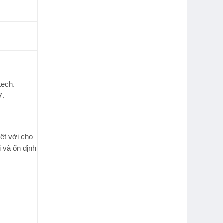
tech
.
7.
ệt vời cho
i và ổn định