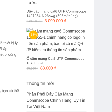
Dây cáp mạng cat6 UTP Commscope
1427254-6 23awg (305m/thùng)
Giá
3.099.000
₫
Giá
3.210.000
₫
gốc
hiện
là:
tại
3.210.000 ₫.
là:
3.099.000 ₫.
-13%
là thiết bị lý
 Pháp
iết bị cùng
Ổ cắm mạng Cat6 UTP Commscope
1375055-1
Giá
83.000
₫
Giá
95.000
₫
gốc
hiện
là:
tại
95.000 ₫.
là:
83.000 ₫.
Thông tin mới
, bạn có thể
Phân Phối Dây Cáp Mạng
Commscope Chính Hãng, Uy Tín
Tại Việt Nam