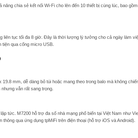
 năng chia sẻ kết nối Wi-Fi cho
lên đến 10 thiết bị cùng lúc
, bao gồm 
g liên tục
tối đa 8 giờ
. Đây là thời lượng lý tưởng cho cả ngày làm v
ận tiện qua cổng micro USB.
o
x 19.8 mm, dễ dàng bỏ túi hoặc mang theo trong balo mà không chiế
ản nhưng vẫn rất sang trọng.
y lập tức. M7200 hỗ trợ đa số nhà mạng phổ biến tại Việt Nam như Viet
iản thông qua ứng dụng
tpMiFi
trên điện thoại (hỗ trợ iOS và Android).