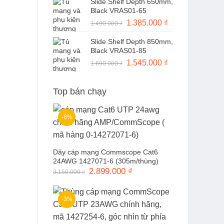
Slide Shelf Depth 650mm,
là:
tại
Black VRAS01-65
1.490.000 ₫.
là:
Giá
1.385.000
₫
Giá
1.490.000
₫
1.370.000 ₫.
gốc
hiện
Slide Shelf Depth 850mm,
là:
tại
Black VRAS01-85
1.490.000 ₫.
là:
Giá
1.545.000
₫
Giá
1.690.000
₫
1.385.000 ₫.
gốc
hiện
là:
tại
Top bán chạy
1.690.000 ₫.
là:
1.545.000 ₫.
-8%
Dây cáp mạng Commscope Cat6
24AWG 1427071-6 (305m/thùng)
Giá
2.899.000
₫
Giá
3.150.000
₫
gốc
hiện
là:
tại
3.150.000 ₫.
là:
2.899.000 ₫.
-3%