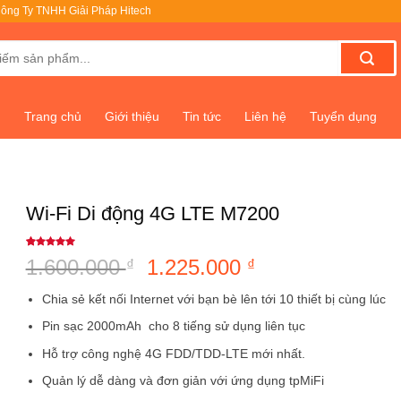
ông Ty TNHH Giải Pháp Hitech
Trang chủ
Giới thiệu
Tin tức
Liên hệ
Tuyển dụng
Wi-Fi Di động 4G LTE M7200
5
1
trên 5
1.600.000
Giá
1.225.000
Giá
₫
₫
dựa trên
đánh giá
gốc
hiện
Chia sẻ kết nối Internet với bạn bè lên tới 10 thiết bị cùng lúc
là:
tại
Pin sạc 2000mAh cho 8 tiếng sử dụng liên tục
1.600.000 ₫.
là:
1.225.000 ₫.
Hỗ trợ công nghệ 4G FDD/TDD-LTE mới nhất.
Quản lý dễ dàng và đơn giản với ứng dụng tpMiFi