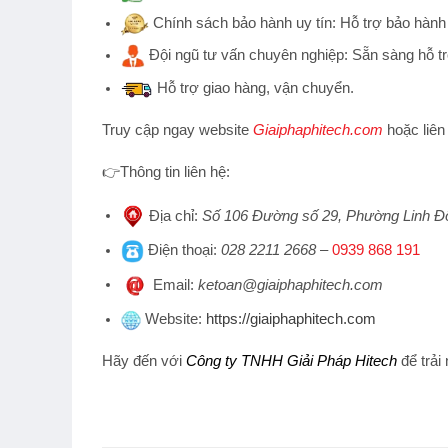
Chính sách bảo hành uy tín:
Hỗ trợ bảo hành 
Đội ngũ tư vấn chuyên nghiệp:
Sẵn sàng hỗ tr
Hỗ trợ
giao hàng, vận chuyển.
Truy cập ngay website
Giaiphaphitech.com
hoặc liên
👉
Thông tin liên hệ:
Địa chỉ
:
Số 106 Đường số 29, Phường Linh Đ
Điện thoại
:
028 2211 2668
–
0939 868 191
Emai
l:
ketoan@giaiphaphitech.com
Website
:
https://giaiphaphitech.com
Hãy đến với
Công ty TNHH Giải Pháp Hitech
để trải