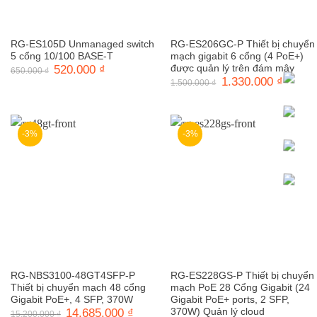
RG-ES105D Unmanaged switch
RG-ES206GC-P Thiết bị chuyển
5 cổng 10/100 BASE-T
mạch gigabit 6 cổng (4 PoE+)
Giá
520.000
₫
Giá
được quản lý trên đám mây
650.000
₫
gốc
hiện
Giá
1.330.000
₫
Giá
1.500.000
₫
là:
tại
gốc
hiện
650.000 ₫.
là:
là:
tại
520.000 ₫.
1.500.000 ₫.
là:
1.330.0
-3%
-3%
RG-NBS3100-48GT4SFP-P
RG-ES228GS-P Thiết bị chuyển
Thiết bị chuyển mạch 48 cổng
mạch PoE 28 Cổng Gigabit (24
Gigabit PoE+, 4 SFP, 370W
Gigabit PoE+ ports, 2 SFP,
Giá
14.685.000
₫
Giá
370W) Quản lý cloud
15.200.000
₫