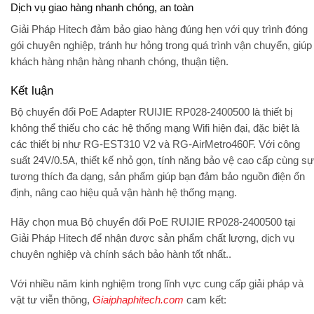
Dịch vụ giao hàng nhanh chóng, an toàn
Giải Pháp Hitech đảm bảo giao hàng đúng hẹn với quy trình đóng
gói chuyên nghiệp, tránh hư hỏng trong quá trình vận chuyển, giúp
khách hàng nhận hàng nhanh chóng, thuận tiện.
Kết luận
Bộ chuyển đổi PoE Adapter RUIJIE RP028-2400500 là thiết bị
không thể thiếu cho các hệ thống mạng Wifi hiện đại, đặc biệt là
các thiết bị như RG-EST310 V2 và RG-AirMetro460F. Với công
suất 24V/0.5A, thiết kế nhỏ gọn, tính năng bảo vệ cao cấp cùng sự
tương thích đa dạng, sản phẩm giúp bạn đảm bảo nguồn điện ổn
định, nâng cao hiệu quả vận hành hệ thống mạng.
Hãy chọn mua Bộ chuyển đổi PoE RUIJIE RP028-2400500 tại
Giải Pháp Hitech để nhận được sản phẩm chất lượng, dịch vụ
chuyên nghiệp và chính sách bảo hành tốt nhất..
Với nhiều năm kinh nghiệm trong lĩnh vực cung cấp giải pháp và
vật tư viễn thông,
Giaiphaphitech.com
cam kết: