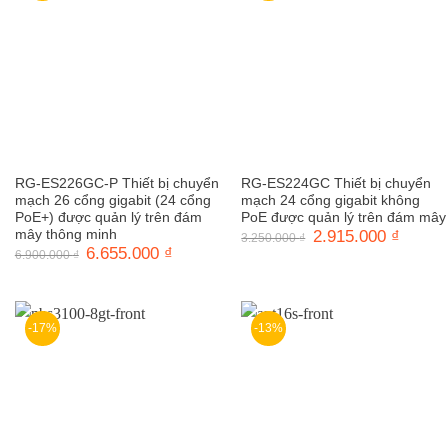
RG-ES226GC-P Thiết bị chuyển
RG-ES224GC Thiết bị chuyển
mạch 26 cổng gigabit (24 cổng
mạch 24 cổng gigabit không
PoE+) được quản lý trên đám
PoE được quản lý trên đám mây
mây thông minh
Giá
2.915.000
₫
Giá
3.250.000
₫
gốc
hiện
Giá
6.655.000
₫
Giá
6.900.000
₫
là:
tại
gốc
hiện
3.250.000 ₫.
là:
là:
tại
2.915.0
6.900.000 ₫.
là:
6.655.000 ₫.
-17%
-13%