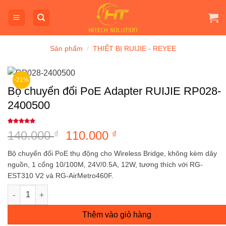
Bỏ
qua
nội
dung
Sản phẩm
/
THIẾT BỊ RUIJIE - REYEE
-21%
Bộ chuyển đổi PoE Adapter RUIJIE RP028-
2400500
5
1
trên 5
140.000
Giá
110.000
Giá
₫
₫
dựa trên
đánh giá
gốc
hiện
Bộ chuyển đổi PoE thụ động cho Wireless Bridge, không kèm dây
là:
tại
nguồn, 1 cổng 10/100M, 24V/0.5A, 12W, tương thích với RG-
140.000 ₫.
là:
EST310 V2 và RG-AirMetro460F.
110.000 ₫.
Bộ chuyển đổi PoE Adapter RUIJIE RP028-2400500 số lượng
Thêm vào giỏ hàng