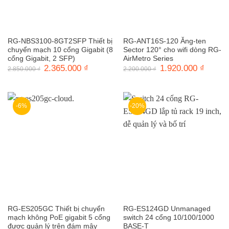
RG-NBS3100-8GT2SFP Thiết bị
RG-ANT16S-120 Ăng-ten
chuyển mạch 10 cổng Gigabit (8
Sector 120° cho wifi dòng RG-
cổng Gigabit, 2 SFP)
AirMetro Series
Giá
2.365.000
₫
Giá
Giá
1.920.000
₫
Giá
2.850.000
₫
2.200.000
₫
gốc
hiện
gốc
hiện
là:
tại
là:
tại
2.850.000 ₫.
là:
2.200.000 ₫.
là:
2.365.000 ₫.
1.920.0
-6%
-20%
RG-ES205GC Thiết bị chuyển
RG-ES124GD Unmanaged
mạch không PoE gigabit 5 cổng
switch 24 cổng 10/100/1000
được quản lý trên đám mây
BASE-T