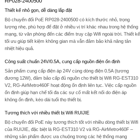
RP028-2400500
Thiết kế nhỏ gọn, dễ dàng lắp đặt
Bộ chuyển đổi PoE RP028-2400500 có kích thước nhỏ, trọng
lượng nhẹ, phù hợp để đặt ở nhiều vị trí khác nhau trong hệ thống
mạng, từ văn phòng đến các điểm truy cập Wifi ngoài trời. Thiết kế
tối ưu giúp tiết kiệm không gian mà vẫn đảm bảo khả năng tản
nhiệt hiệu quả.
Công suất chuẩn 24V/0.5A, cung cấp nguồn điện ổn định
Sản phẩm cung cấp điện áp 24V cùng dòng điện 0.5A (tương
đương 12W), đảm bảo cấp đủ nguồn cho thiết bị Wifi RG-EST310
V2, RG-AirMetro460F hoạt động ổn định liên tục. Việc cấp nguồn
ổn định giúp hạn chế tối đa các sự cố mất kết nối do điện áp
không ổn định, kéo dài tuổi thọ thiết bị.
Tương thích với nhiều thiết bị Wifi RUIJIE
Bộ chuyển đổi PoE này tương thích tốt với nhiều dòng thiết bị Wifi
của RUIJIE, đặc biệt là RG-EST310 V2 và RG-AirMetro460F –
những sản phẩm được ưa chuộng trong các hệ thống mạng