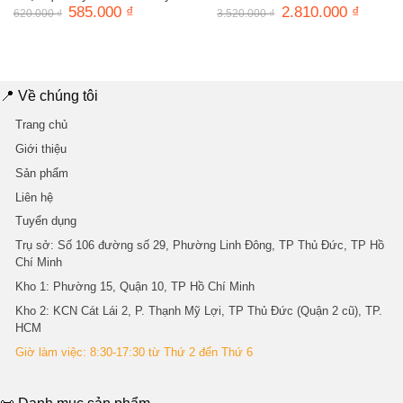
Giá
585.000
₫
Giá
Giá
2.810.000
₫
Giá
620.000
₫
3.520.000
₫
gốc
hiện
gốc
hiện
là:
tại
là:
tại
620.000 ₫.
là:
3.520.000 ₫.
là:
585.000 ₫.
2.810.0
📍 Về chúng tôi
Trang chủ
Giới thiệu
Sản phẩm
Liên hệ
Tuyển dụng
Trụ sở
: Số 106 đường số 29, Phường Linh Đông, TP Thủ Đức, TP Hồ
Chí Minh
Kho 1
: Phường 15, Quận 10, TP Hồ Chí Minh
Kho 2
: KCN Cát Lái 2, P. Thạnh Mỹ Lợi, TP Thủ Đức (Quận 2 cũ), TP.
HCM
Giờ làm việc: 8:30-17:30 từ Thứ 2 đến Thứ 6