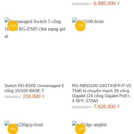
gốc
hiện
Giá
6.685.000
₫
Giá
6.900.000
₫
là:
tại
gốc
hiện
15.200.000 ₫.
là:
là:
tại
14.685.000 ₫.
6.900.000 ₫.
là:
6.685.0
-24%
-5%
Switch RG-ES05 Unmanaged 5
RG-NBS3100-24GT4SFP-P-V2
cổng 10/100 BASE-T
Thiết bị chuyển mạch 28 cổng
Giá
216.000
₫
Giá
Gigabit (24 cổng Gigabit PoE+,
285.000
₫
gốc
hiện
4 SFP, 370W)
là:
tại
Giá
7.628.000
₫
Giá
8.000.000
₫
285.000 ₫.
là:
gốc
hiện
216.000 ₫.
là:
tại
8.000.000 ₫.
là:
7.628.0
-4%
-10%