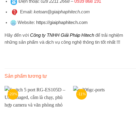
Điện thoại
:
028 2211 2668
–
0939 868 191
Emai
l:
ketoan@giaiphaphitech.com
Website
:
https://giaiphaphitech.com
Hãy đến với
Công ty TNHH Giải Pháp Hitech
để trải nghiệm
những sản phẩm và dịch vụ công nghệ thông tin tốt nhất !!!
Sản phẩm tương tự
-20%
-11%