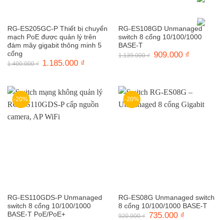
RG-ES205GC-P Thiết bị chuyển
RG-ES108GD Unmanaged
mạch PoE được quản lý trên
switch 8 cổng 10/100/1000
đám mây gigabit thông minh 5
BASE-T
cổng
Giá
909.000
₫
Giá
1.139.000
₫
gốc
hiện
Giá
1.185.000
₫
Giá
1.400.000
₫
là:
tại
gốc
hiện
1.139.000 ₫.
là:
là:
tại
909.000 ₫
1.400.000 ₫.
là:
1.185.000 ₫.
-20%
-20%
RG-ES110GDS-P Unmanaged
RG-ES08G Unmanaged switch
switch 8 cổng 10/100/1000
8 cổng 10/100/1000 BASE-T
BASE-T PoE/PoE+
Giá
735.000
₫
Giá
920.000
₫