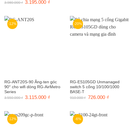
gốc
hiện
Giá
3.195.000
₫
Giá
3.980.000
₫
là:
tại
gốc
hiện
920.000 ₫.
là:
là:
tại
735.000 ₫.
3.980.000 ₫.
là:
3.195.000 ₫.
-12%
-20%
RG-ANT20S-90 Ăng-ten góc
RG-ES105GD Unmanaged
90° cho wifi dòng RG-AirMetro
switch 5 cổng 10/100/1000
Series
BASE-T
Giá
3.115.000
₫
Giá
Giá
726.000
₫
Giá
3.550.000
₫
910.000
₫
gốc
hiện
gốc
hiện
là:
tại
là:
tại
3.550.000 ₫.
là:
910.000 ₫.
là:
3.115.000 ₫.
726.000 ₫.
-12%
-6%