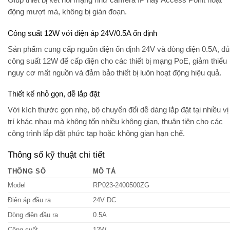
Giúp thiết bị kết nối mạng như camera IP hay Access Point hoạt
động mượt mà, không bị gián đoạn.
Công suất 12W với điện áp 24V/0.5A ổn định
Sản phẩm cung cấp nguồn điện ổn định 24V và dòng điện 0.5A, đủ
công suất 12W để cấp điện cho các thiết bị mạng PoE, giảm thiểu
nguy cơ mất nguồn và đảm bảo thiết bị luôn hoạt động hiệu quả.
Thiết kế nhỏ gọn, dễ lắp đặt
Với kích thước gọn nhẹ, bộ chuyển đổi dễ dàng lắp đặt tại nhiều vị
trí khác nhau mà không tốn nhiều không gian, thuận tiện cho các
công trình lắp đặt phức tạp hoặc không gian hạn chế.
Thông số kỹ thuật chi tiết
THÔNG SỐ
MÔ TẢ
Model
RP023-2400500ZG
Điện áp đầu ra
24V DC
Dòng điện đầu ra
0.5A
Công suất
12W