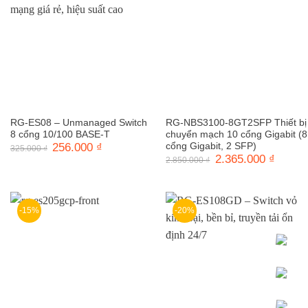
RG-ES08 – Unmanaged Switch
RG-NBS3100-8GT2SFP Thiết bị
8 cổng 10/100 BASE-T
chuyển mạch 10 cổng Gigabit (8
Giá
256.000
₫
Giá
cổng Gigabit, 2 SFP)
325.000
₫
gốc
hiện
Giá
2.365.000
₫
Giá
2.850.000
₫
là:
tại
gốc
hiện
325.000 ₫.
là:
là:
tại
256.000 ₫.
2.850.000 ₫.
là:
2.365.0
-15%
-20%