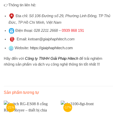
👉
Thông tin liên hệ:
Địa chỉ
:
Số 106 Đường số 29, Phường Linh Đông, TP Thủ
Đức, TP Hồ Chí Minh, Việt Nam
Điện thoại
:
028 2211 2668
–
0939 868 191
Emai
l:
ketoan@giaiphaphitech.com
Website
:
https://giaiphaphitech.com
Hãy đến với
Công ty TNHH Giải Pháp Hitech
để trải nghiệm
những sản phẩm và dịch vụ công nghệ thông tin tốt nhất !!!
Sản phẩm tương tự
-21%
-17%