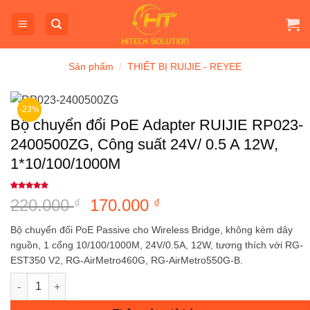
Bỏ
qua
nội
dung
Sản phẩm
/
THIẾT BỊ RUIJIE - REYEE
-23%
Bộ chuyển đổi PoE Adapter RUIJIE RP023-
2400500ZG, Công suất 24V/ 0.5 A 12W,
1*10/100/1000M
5
1
trên 5
220.000
Giá
170.000
Giá
₫
₫
dựa trên
đánh giá
gốc
hiện
Bộ chuyển đổi PoE Passive cho Wireless Bridge, không kèm dây
là:
tại
nguồn, 1 cổng 10/100/1000M, 24V/0.5A, 12W, tương thích với RG-
220.000 ₫.
là:
EST350 V2, RG-AirMetro460G, RG-AirMetro550G-B.
170.000 ₫.
Bộ chuyển đổi PoE Adapter RUIJIE RP023-2400500ZG, Công suất