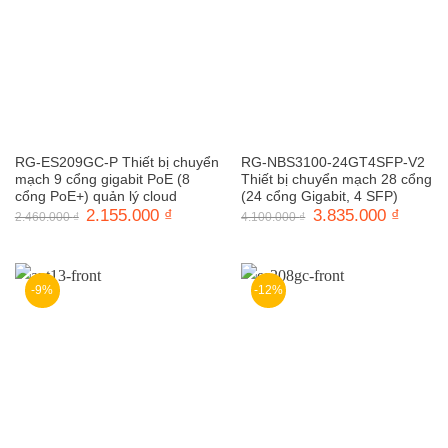
RG-ES209GC-P Thiết bị chuyển
RG-NBS3100-24GT4SFP-V2
mạch 9 cổng gigabit PoE (8
Thiết bị chuyển mạch 28 cổng
cổng PoE+) quản lý cloud
(24 cổng Gigabit, 4 SFP)
Giá
2.155.000
₫
Giá
Giá
3.835.000
₫
Giá
2.460.000
₫
4.100.000
₫
gốc
hiện
gốc
hiện
là:
tại
là:
tại
2.460.000 ₫.
là:
4.100.000 ₫.
là:
2.155.000 ₫.
3.835.0
-9%
-12%