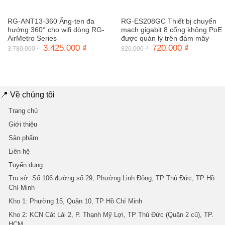
RG-ANT13-360 Ăng-ten đa
RG-ES208GC Thiết bị chuyển
hướng 360° cho wifi dòng RG-
mạch gigabit 8 cổng không PoE
AirMetro Series
được quản lý trên đám mây
Giá
3.425.000
₫
Giá
Giá
720.000
₫
Giá
3.780.000
₫
820.000
₫
gốc
hiện
gốc
hiện
là:
tại
là:
tại
3.780.000 ₫.
là:
820.000 ₫.
là:
3.425.000 ₫.
720.000 ₫.
📍 Về chúng tôi
Trang chủ
Giới thiệu
Sản phẩm
Liên hệ
Tuyển dụng
Trụ sở
: Số 106 đường số 29, Phường Linh Đông, TP Thủ Đức, TP Hồ
Chí Minh
Kho 1
: Phường 15, Quận 10, TP Hồ Chí Minh
Kho 2
: KCN Cát Lái 2, P. Thạnh Mỹ Lợi, TP Thủ Đức (Quận 2 cũ), TP.
HCM