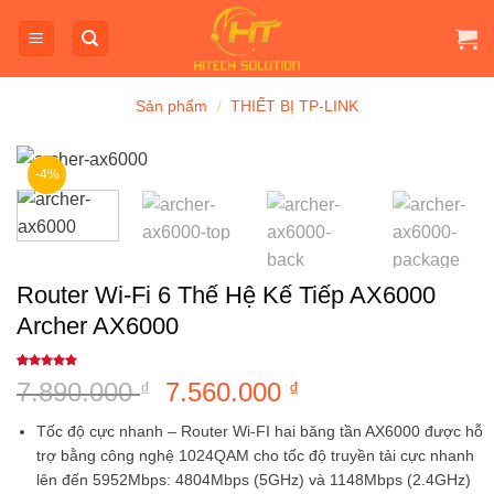
Bỏ
qua
nội
dung
Sản phẩm
/
THIẾT BỊ TP-LINK
-4%
Router Wi-Fi 6 Thế Hệ Kế Tiếp AX6000
Archer AX6000
5
1
trên 5
7.890.000
Giá
7.560.000
Giá
₫
₫
dựa trên
đánh giá
gốc
hiện
Tốc độ cực nhanh
– Router Wi-FI hai băng tần AX6000 được hỗ
là:
tại
trợ bằng công nghệ 1024QAM cho tốc độ truyền tải cực nhanh
7.890.000 ₫.
là:
lên đến 5952Mbps: 4804Mbps (5GHz) và 1148Mbps (2.4GHz)