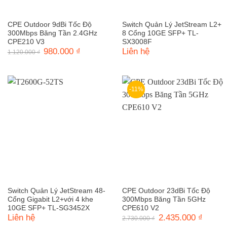
CPE Outdoor 9dBi Tốc Độ
Switch Quản Lý JetStream L2+
300Mbps Băng Tần 2.4GHz
8 Cổng 10GE SFP+ TL-
CPE210 V3
SX3008F
Giá
980.000
₫
Giá
Liên hệ
1.120.000
₫
gốc
hiện
là:
tại
1.120.000 ₫.
là:
980.000 ₫.
-11%
Switch Quản Lý JetStream 48-
CPE Outdoor 23dBi Tốc Độ
Cổng Gigabit L2+với 4 khe
300Mbps Băng Tần 5GHz
10GE SFP+ TL-SG3452X
CPE610 V2
Liên hệ
Giá
2.435.000
₫
Giá
2.730.000
₫
gốc
hiện