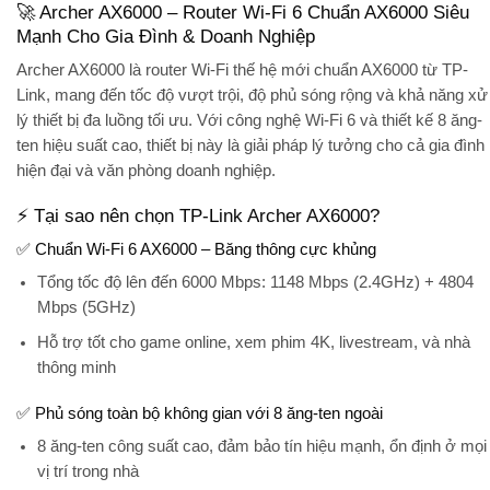
🚀 Archer AX6000 – Router Wi-Fi 6 Chuẩn AX6000 Siêu
Mạnh Cho Gia Đình & Doanh Nghiệp
Archer AX6000
là router Wi-Fi thế hệ mới chuẩn AX6000 từ TP-
Link, mang đến
tốc độ vượt trội, độ phủ sóng rộng và khả năng xử
lý thiết bị đa luồng tối ưu
. Với công nghệ Wi-Fi 6 và thiết kế 8 ăng-
ten hiệu suất cao, thiết bị này là giải pháp lý tưởng cho cả
gia đình
hiện đại và văn phòng doanh nghiệp
.
⚡ Tại sao nên chọn TP-Link Archer AX6000?
✅ Chuẩn Wi-Fi 6 AX6000 – Băng thông cực khủng
Tổng tốc độ lên đến
6000 Mbps
: 1148 Mbps (2.4GHz) + 4804
Mbps (5GHz)
Hỗ trợ tốt cho game online, xem phim 4K, livestream, và nhà
thông minh
✅ Phủ sóng toàn bộ không gian với 8 ăng-ten ngoài
8 ăng-ten công suất cao, đảm bảo
tín hiệu mạnh, ổn định
ở mọi
vị trí trong nhà