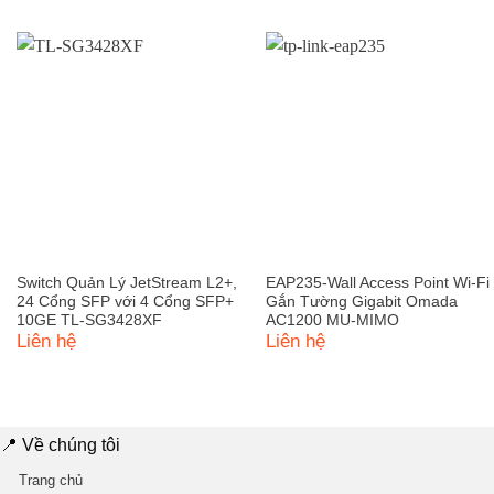
là:
tại
2.730.000 ₫.
là:
2.435.0
Switch Quản Lý JetStream L2+,
EAP235-Wall Access Point Wi-Fi
24 Cổng SFP với 4 Cổng SFP+
Gắn Tường Gigabit Omada
10GE TL-SG3428XF
AC1200 MU-MIMO
Liên hệ
Liên hệ
📍 Về chúng tôi
Trang chủ