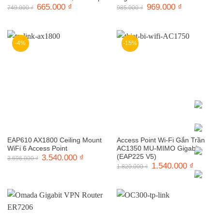
Giá
665.000
₫
Giá
Giá
969.000
₫
Giá
749.000
₫
985.000
₫
gốc
hiện
gốc
hiện
là:
tại
là:
tại
749.000 ₫.
là:
985.000 ₫.
là:
665.000 ₫.
969.000 ₫.
-4%
-15%
EAP610 AX1800 Ceiling Mount
Access Point Wi-Fi Gắn Trần
WiFi 6 Access Point
AC1350 MU-MIMO Gigabit
Giá
3.540.000
₫
Giá
(EAP225 V5)
3.696.000
₫
gốc
hiện
Giá
1.540.000
₫
Giá
1.820.000
₫
là:
tại
gốc
hiện
3.696.000 ₫.
là:
là:
tại
3.540.000 ₫.
1.820.000 ₫.
là:
1.540.0