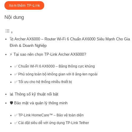
Xem thêm TP-Link
Nội dung
🚀 Archer AX6000 – Router Wi-Fi 6 Chuẩn AX6000 Siêu Mạnh Cho Gia
Đình & Doanh Nghiệp
⚡ Tại sao nên chọn TP-Link Archer AX6000?
✅ Chuẩn Wi-Fi 6 AX6000 – Băng thông cực khủng
✅ Phủ sóng toàn bộ không gian với 8 ăng-ten ngoài
✅ Tối ưu cho hệ thống nhiều thiết bị
📊 Thông số kỹ thuật nổi bật
🛡️ Bảo mật và quản lý thông minh
✅ TP-Link HomeCare™ – Bảo vệ toàn diện
✅ Cài đặt siêu dễ với ứng dụng TP-Link Tether