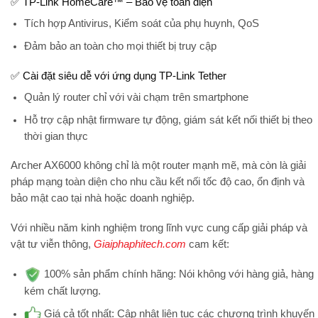
✅ TP-Link HomeCare™ – Bảo vệ toàn diện
Tích hợp Antivirus, Kiểm soát của phụ huynh, QoS
Đảm bảo an toàn cho mọi thiết bị truy cập
✅ Cài đặt siêu dễ với ứng dụng TP-Link Tether
Quản lý router chỉ với vài chạm trên smartphone
Hỗ trợ cập nhật firmware tự động, giám sát kết nối thiết bị theo
thời gian thực
Archer AX6000
không chỉ là một router mạnh mẽ, mà còn là
giải
pháp mạng toàn diện
cho nhu cầu kết nối tốc độ cao, ổn định và
bảo mật cao tại nhà hoặc doanh nghiệp.
Với nhiều năm kinh nghiệm trong lĩnh vực cung cấp giải pháp và
vật tư viễn thông,
Giaiphaphitech.com
cam kết:
100% sản phẩm chính hãng:
Nói không với hàng giả, hàng
kém chất lượng.
Giá cả tốt nhất:
Cập nhật liên tục các chương trình khuyến