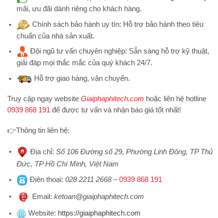
mãi, ưu đãi dành riêng cho khách hàng.
Chính sách bảo hành uy tín:
Hỗ trợ bảo hành theo tiêu
chuẩn của nhà sản xuất.
Đội ngũ tư vấn chuyên nghiệp:
Sẵn sàng hỗ trợ kỹ thuật,
giải đáp mọi thắc mắc của quý khách 24/7.
Hỗ trợ
giao hàng, vận chuyển.
Truy cập ngay website
Giaiphaphitech.com
hoặc liên hệ hotline
0939 868 191
để được tư vấn và nhận báo giá tốt nhất!
👉
Thông tin liên hệ:
Địa chỉ
:
Số 106 Đường số 29, Phường Linh Đông, TP Thủ
Đức, TP Hồ Chí Minh, Việt Nam
Điện thoại
:
028 2211 2668
–
0939 868 191
Emai
l:
ketoan@giaiphaphitech.com
Website
:
https://giaiphaphitech.com