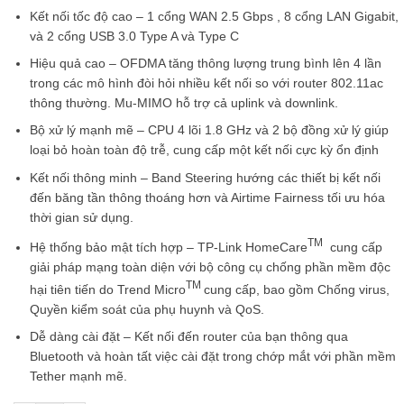
7.560.000 ₫.
Kết nối tốc độ cao
– 1 cổng WAN 2.5 Gbps , 8 cổng LAN Gigabit,
và 2 cổng USB 3.0 Type A và Type C
Hiệu quả cao
– OFDMA tăng thông lượng trung bình lên 4 lần
trong các mô hình đòi hỏi nhiều kết nối so với router 802.11ac
thông thường. Mu-MIMO hỗ trợ cả uplink và downlink.
Bộ xử lý mạnh mẽ
– CPU 4 lõi 1.8 GHz và 2 bộ đồng xử lý giúp
loại bỏ hoàn toàn độ trễ, cung cấp một kết nối cực kỳ ổn định
Kết nối thông minh
– Band Steering hướng các thiết bị kết nối
đến băng tần thông thoáng hơn và Airtime Fairness tối ưu hóa
thời gian sử dụng.
TM
Hệ thống bảo mật tích hợp
– TP-Link HomeCare
cung cấp
giải pháp mạng toàn diện với bộ công cụ chống phần mềm độc
TM
hại tiên tiến do Trend Micro
cung cấp, bao gồm Chống virus,
Quyền kiểm soát của phụ huynh và QoS.
Dễ dàng cài đặt
– Kết nối đến router của bạn thông qua
Bluetooth và hoàn tất việc cài đặt trong chớp mắt với phần mềm
Tether mạnh mẽ.