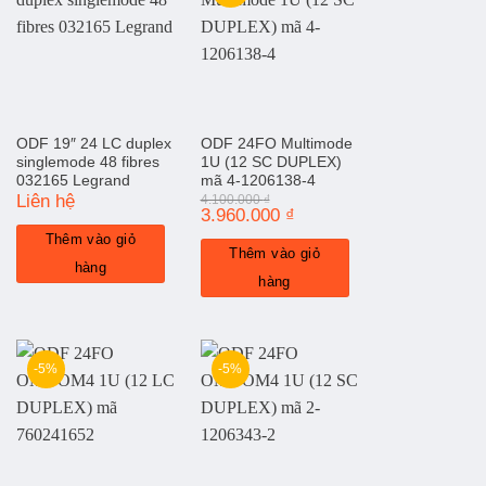
ODF 19″ 24 LC duplex
ODF 24FO Multimode
singlemode 48 fibres
1U (12 SC DUPLEX)
032165 Legrand
mã 4-1206138-4
Liên hệ
4.100.000
₫
Giá
3.960.000
₫
Giá
gốc
hiện
Thêm vào giỏ
là:
tại
Thêm vào giỏ
4.100.000 ₫.
là:
hàng
3.960.000 ₫.
hàng
-5%
-5%