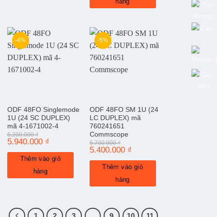
hàng
-4%
-5%
ODF 48FO Singlemode
ODF 48FO SM 1U (24
1U (24 SC DUPLEX)
LC DUPLEX) mã
mã 4-1671002-4
760241651
Commscope
6.200.000
₫
Giá
5.940.000
₫
Giá
5.700.000
₫
gốc
hiện
Giá
5.400.000
₫
Giá
là:
tại
gốc
hiện
Thêm vào giỏ
6.200.000 ₫.
là:
là:
tại
5.940.000 ₫.
Thêm vào giỏ
5.700.000 ₫.
là:
hàng
5.400.000 ₫.
hàng
1
2
3
…
9
10
11