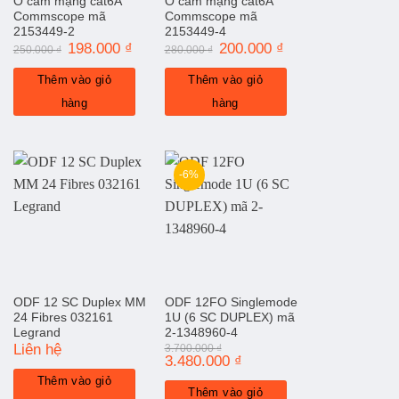
Ổ cắm mạng cat6A
Ổ cắm mạng cat6A
Commscope mã
Commscope mã
2153449-2
2153449-4
Giá
198.000
₫
Giá
Giá
200.000
₫
Giá
250.000
₫
280.000
₫
gốc
hiện
gốc
hiện
là:
tại
là:
tại
Thêm vào giỏ
Thêm vào giỏ
250.000 ₫.
là:
280.000 ₫.
là:
198.000 ₫.
200.000 ₫.
hàng
hàng
-6%
ODF 12 SC Duplex MM
ODF 12FO Singlemode
24 Fibres 032161
1U (6 SC DUPLEX) mã
Legrand
2-1348960-4
Liên hệ
3.700.000
₫
Giá
3.480.000
₫
Giá
gốc
hiện
Thêm vào giỏ
là:
tại
Thêm vào giỏ
3.700.000 ₫.
là: