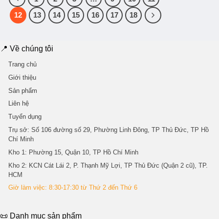
12
13
14
15
16
17
18
📍 Về chúng tôi
Trang chủ
Giới thiệu
Sản phẩm
Liên hệ
Tuyển dụng
Trụ sở
: Số 106 đường số 29, Phường Linh Đông, TP Thủ Đức, TP Hồ
Chí Minh
Kho 1
: Phường 15, Quận 10, TP Hồ Chí Minh
Kho 2
: KCN Cát Lái 2, P. Thạnh Mỹ Lợi, TP Thủ Đức (Quận 2 cũ), TP.
HCM
Giờ làm việc: 8:30-17:30 từ Thứ 2 đến Thứ 6
📜 Danh mục sản phẩm