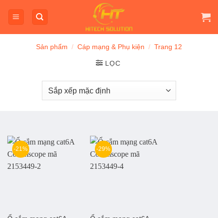
Bỏ
qua
nội
dung
Sản phẩm
/
Cáp mạng & Phụ kiện
/
Trang 12
LỌC
-21%
-29%