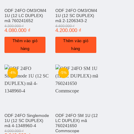
ODF 24FO OM3/OM4
ODF 24FO OM3/OM4
1U (12 LC DUPLEX)
1U (12 SC DUPLEX)
mã 760241652
mã 2-1206343-2
4.300.000
₫
4.400.000
₫
Giá
4.080.000
₫
Giá
Giá
4.200.000
₫
Giá
gốc
hiện
gốc
hiện
là:
tại
là:
tại
Thêm vào giỏ
Thêm vào giỏ
4.300.000 ₫.
là:
4.400.000 ₫.
là:
4.080.000 ₫.
4.200.000 ₫.
hàng
hàng
-4%
-5%
ODF 24FO Singlemode
ODF 24FO SM 1U (12
1U (12 SC DUPLEX)
LC DUPLEX) mã
mã 4-1348960-4
760241650
Commscope
4.000.000
₫